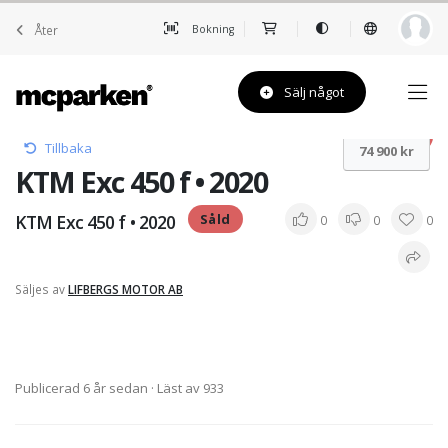
Åter
Bokning
Sälj något
Såld
Tillbaka
74 900 kr
KTM Exc 450 f • 2020
KTM Exc 450 f • 2020
Såld
0
0
0
Säljes av
LIFBERGS MOTOR AB
Publicerad 6 år sedan
· Läst av 933