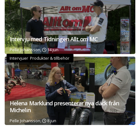
Intervju med Tidningen Allt om MC
Pelle Johansson,
14 jun
Intervjuer Produkter & tillbehör
Helena Marklund presenterar nya däck från
Michelin
Pelle Johansson,
8 jun