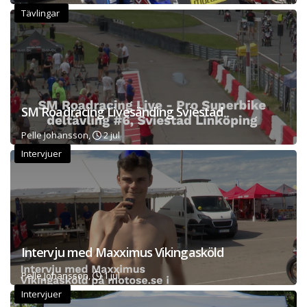
Tävlingar
SM Roadracing Livesänding Sviestad
Pelle Johansson,
2 jul
Intervjuer
Intervju med Maxximus Vikingasköld
Pelle Johansson,
1 jul
Intervjuer