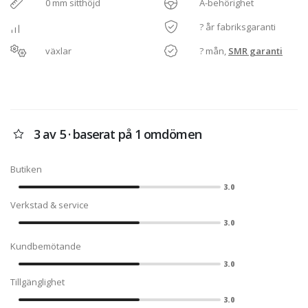
0 mm sitthöjd
A-behörighet
? år fabriksgaranti
växlar
? mån,
SMR garanti
3 av 5 · baserat på 1 omdömen
Butiken
3.0
Verkstad & service
3.0
Kundbemötande
3.0
Tillgänglighet
3.0