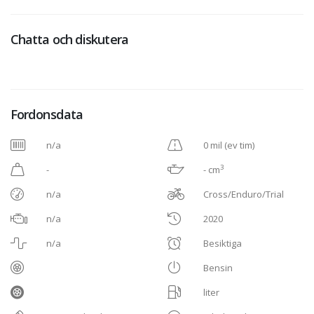
Chatta och diskutera
Fordonsdata
n/a
0 mil (ev tim)
3
-
- cm
n/a
Cross/Enduro/Trial
n/a
2020
n/a
Besiktiga
Bensin
liter