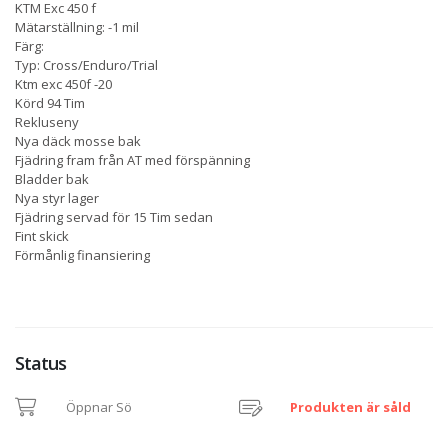
KTM Exc 450 f
Mätarställning: -1 mil
Färg:
Typ: Cross/Enduro/Trial
Ktm exc 450f -20
Körd 94 Tim
Rekluseny
Nya däck mosse bak
Fjädring fram från AT med förspänning
Bladder bak
Nya styr lager
Fjädring servad för 15 Tim sedan
Fint skick
Förmånlig finansiering
Status
Öppnar Sö
Produkten är såld