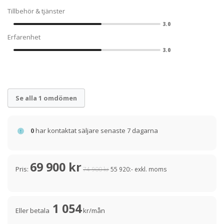
Tillbehör & tjänster
3.0
Erfarenhet
3.0
Se alla 1 omdömen
0
har kontaktat säljare senaste 7 dagarna
69 900 kr
Pris:
74 900 kr
55 920:- exkl. moms
1 054
Eller betala
kr/mån