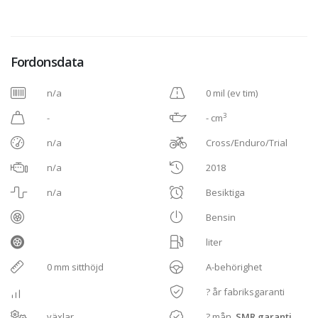
Fordonsdata
n/a
0 mil (ev tim)
3
-
- cm
n/a
Cross/Enduro/Trial
n/a
2018
n/a
Besiktiga
Bensin
liter
0 mm sitthöjd
A-behörighet
? år fabriksgaranti
växlar
? mån,
SMR garanti