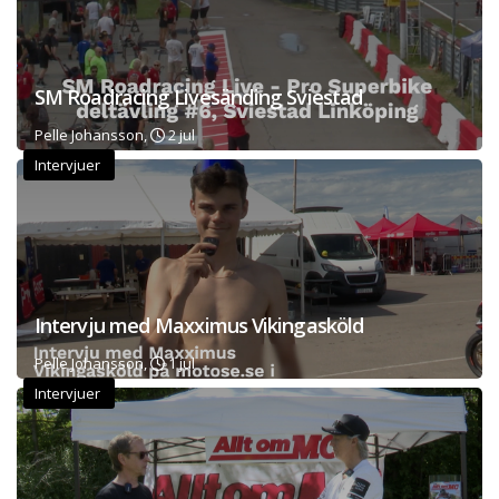
SM Roadracing Livesänding Sviestad
Pelle Johansson,
2 jul
Intervjuer
Intervju med Maxximus Vikingasköld
Pelle Johansson,
1 jul
Intervjuer