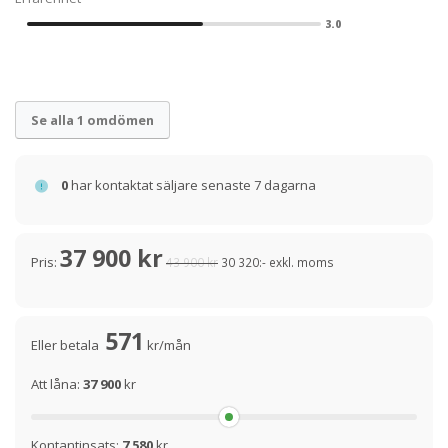
3.0
Se alla 1 omdömen
0
har kontaktat säljare senaste 7 dagarna
37 900 kr
Pris:
43 900 kr
30 320:- exkl. moms
571
Eller betala
kr/mån
Att låna:
37 900
kr
Kontantinsats:
7 580
kr