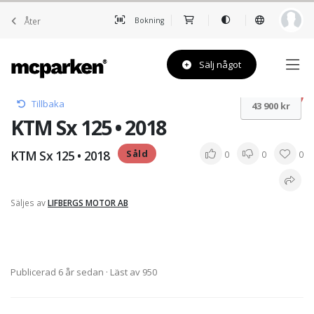
Åter
Bokning
Sälj något
Såld
Tillbaka
43 900 kr
KTM Sx 125 • 2018
KTM Sx 125 • 2018
Såld
0
0
0
Säljes av
LIFBERGS MOTOR AB
Publicerad 6 år sedan
· Läst av 950