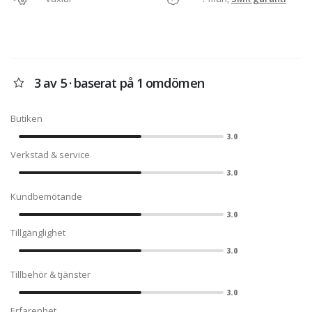
3 av 5 · baserat på 1 omdömen
Butiken
3.0
Verkstad & service
3.0
Kundbemötande
3.0
Tillgänglighet
3.0
Tillbehör & tjänster
3.0
Erfarenhet