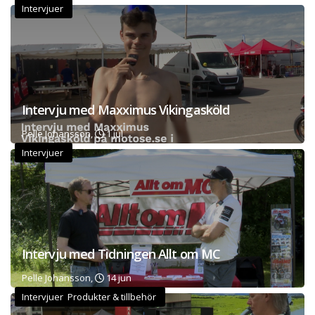
Intervjuer
Intervju med Maxximus Vikingasköld
Pelle Johansson,
1 jul
Intervjuer
Intervju med Tidningen Allt om MC
Pelle Johansson,
14 jun
Intervjuer Produkter & tillbehör