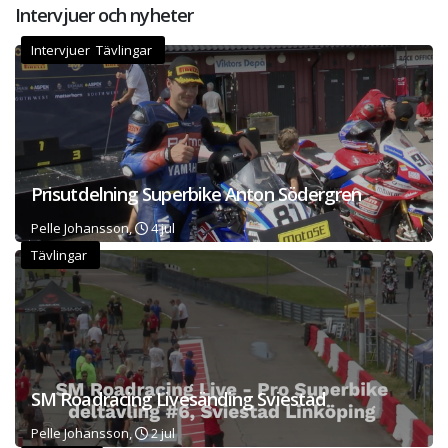
Intervjuer och nyheter
Intervjuer Tävlingar
Prisutdelning Superbike Anton Södergren
Pelle Johansson,
4 jul
Tävlingar
SM Roadracing Livesänding Sviestad
Pelle Johansson,
2 jul