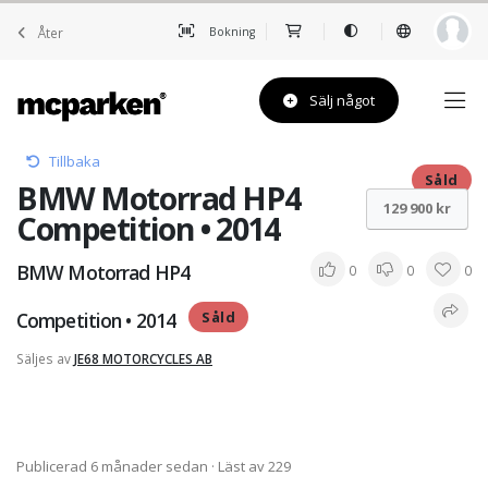
Åter
Bokning
Sälj något
Tillbaka
Såld
BMW Motorrad HP4
129 900 kr
Competition • 2014
BMW Motorrad HP4
0
0
0
Competition • 2014
Såld
Säljes av
JE68 MOTORCYCLES AB
Publicerad 6 månader sedan
· Läst av 229