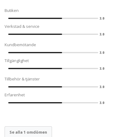
Butiken
3.0
Verkstad & service
3.0
Kundbemötande
3.0
Tillgänglighet
3.0
Tillbehör & tjänster
3.0
Erfarenhet
3.0
Se alla 1 omdömen