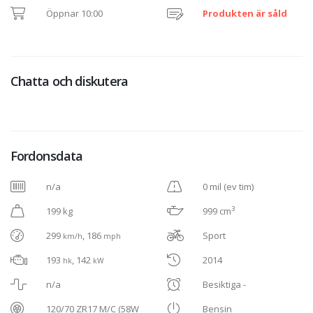
Öppnar 10:00
Produkten är såld
Chatta och diskutera
Fordonsdata
n/a
0 mil (ev tim)
3
199 kg
999 cm
299
, 186
Sport
km/h
mph
193
, 142
2014
hk
kW
n/a
Besiktiga -
120/70 ZR17 M/C (58W
Bensin