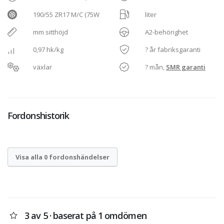
190/55 ZR17 M/C (75W
liter
mm sitthöjd
A2-behörighet
0,97 hk/kg
? år fabriksgaranti
växlar
? mån,
SMR garanti
Fordonshistorik
Visa alla 0 fordonshändelser
3 av 5 · baserat på 1 omdömen