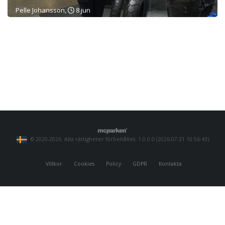
Pelle Johansson,
8 jun
© 2020-2026. Alla rättigheter förbehålles. 1.0.0.0 (2026-07-31 10:56:43)
Villkor
Cookies
Policy
GDPR
Kontakta