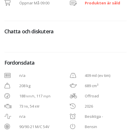
Öppnar Må 09:00
Produkten är såld
Chatta och diskutera
Fordonsdata
n/a
409 mil (ev tim)
3
208 kg
689 cm
188
, 117
Offroad
km/h
mph
73
, 54
2026
hk
kW
n/a
Besiktiga -
90/90-21 M/C 54V
Bensin