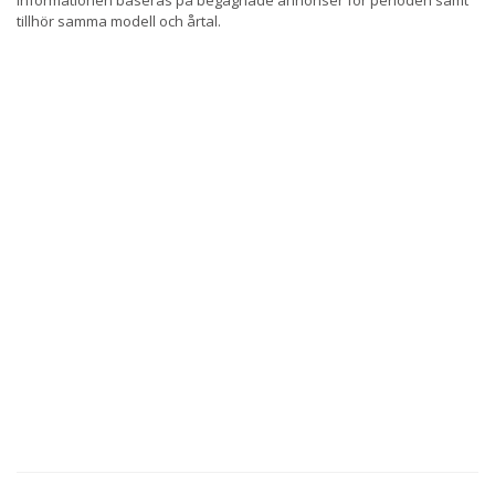
Informationen baseras på begagnade annonser för perioden samt
tillhör samma modell och årtal.