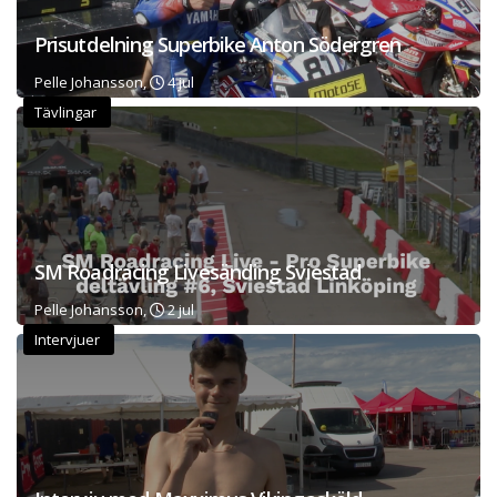
Prisutdelning Superbike Anton Södergren
Pelle Johansson,
4 jul
Tävlingar
SM Roadracing Livesänding Sviestad
Pelle Johansson,
2 jul
Intervjuer