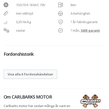
150/70 R 18 M/C 70V
liter
mm sitthöjd
A-behörighet
0,35 hk/kg
? år fabriksgaranti
växlar
? mån,
SMR garanti
Fordonshistorik
Visa alla 0 fordonshändelser
Om
CARLBARKS MOTOR
Carlbarks motor har sedan många år varit en