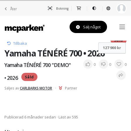
Åter
Bokning
Sälj något
Såld
Tillbaka
127 900 kr
Yamaha TÉNÉRÉ 700 • 2026
Yamaha TÉNÉRÉ 700 "DEMO"
0
0
0
• 2026
Såld
Säljes av
CARLBARKS MOTOR
·
Partner
Publicerad 6 månader sedan
· Läst av 595