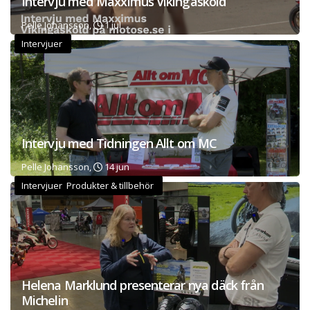
Intervju med Maxximus Vikingasköld
Pelle Johansson,
1 jul
Intervjuer
Intervju med Tidningen Allt om MC
Pelle Johansson,
14 jun
Intervjuer Produkter & tillbehör
Helena Marklund presenterar nya däck från
Michelin