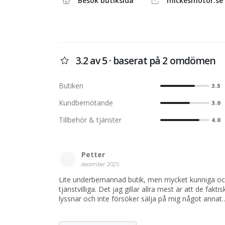
Besök butiksida
mickesmotor.se
hojar och båtar. Vi ska med hjälp av vår erfarenhet 
du blir nöjd. Ett stort sortiment med inspirerande ti
din hobby.
3.2 av 5 · baserat på 2 omdömen
Butiken
3.5
Kundbemötande
3.0
Tillbehör & tjänster
4.0
Petter
december 2025
Lite underbemannad butik, men mycket kunniga o
tjänstvilliga. Det jag gillar allra mest är att de faktis
lyssnar och inte försöker sälja på mig något annat
dyrare än det jag faktiskt vill ha.