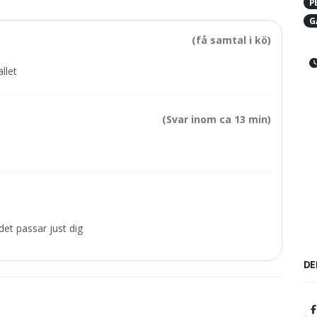
P
G
(få samtal i kö)
llet
(Svar inom ca 13 min)
et passar just dig
DE