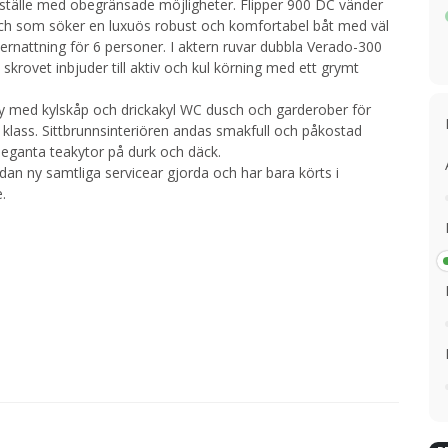
ställe med obegränsade möjligheter. Flipper 900 DC vänder
 och som söker en luxuös robust och komfortabel båt med väl
rnattning för 6 personer. I aktern ruvar dubbla Verado-300
krovet inbjuder till aktiv och kul körning med ett grymt
try med kylskåp och drickakyl WC dusch och garderober för
a klass. Sittbrunnsinteriören andas smakfull och påkostad
leganta teakytor på durk och däck.
dan ny samtliga servicear gjorda och har bara körts i
.