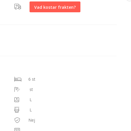
Vad kostar frakten?
6 st
st
L
L
Nej