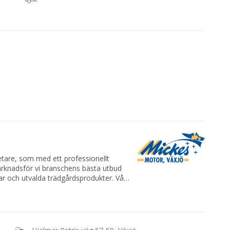
are, som med ett professionellt
arknadsför vi branschens bästa utbud
ar och utvalda trädgårdsprodukter. Vår
är vi tar hand om kunden och ger ett
ger Michael Bogren, ägare och vd på
 satsar vi på de bästa tillverkarna av