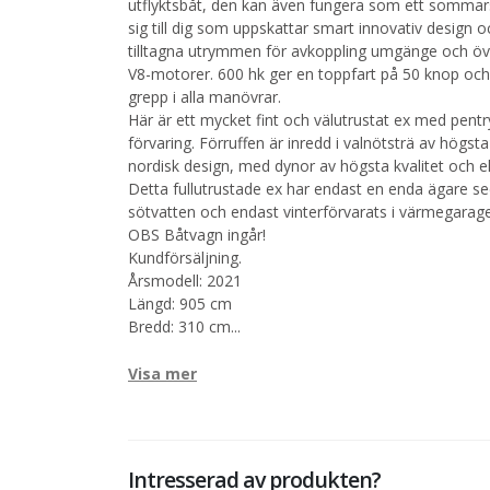
utflyktsbåt, den kan även fungera som ett sommar
sig till dig som uppskattar smart innovativ design
tilltagna utrymmen för avkoppling umgänge och öve
V8-motorer. 600 hk ger en toppfart på 50 knop och s
grepp i alla manövrar.
Här är ett mycket fint och välutrustat ex med pen
förvaring. Förruffen är inredd i valnötsträ av högst
nordisk design, med dynor av högsta kvalitet och e
Detta fullutrustade ex har endast en enda ägare se
sötvatten och endast vinterförvarats i värmegarage
OBS Båtvagn ingår!
Kundförsäljning.
Årsmodell: 2021
Längd: 905 cm
Bredd: 310 cm
...
Visa mer
Intresserad av produkten?