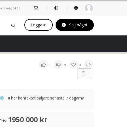
ör 8 Aug
04
19
Logga in
Sälj något
1
0
0
0
har kontaktat säljare senaste 7 dagarna
1950 000 kr
Pris: