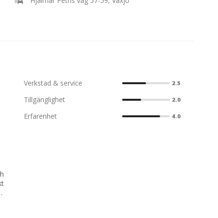
Hjalmar Petris väg 57-59, Växjö
och kunskap hjälpa dig att välja rätt så
llbehör gör att du får ut maximalt av
Verkstad & service
2.5
Tillgänglighet
2.0
Erfarenhet
4.0
ch
kt