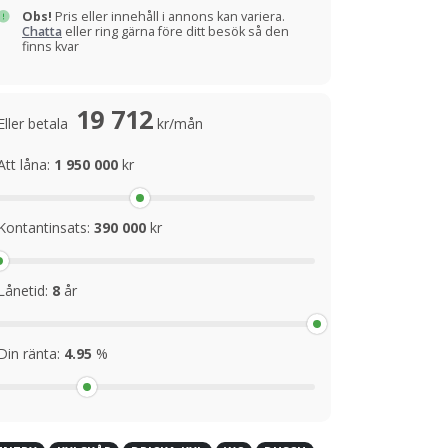
Obs!
Pris eller innehåll i annons kan variera.
Chatta
eller ring gärna före ditt besök så den
finns kvar
19 712
Eller betala
kr/mån
Att låna:
1 950 000
kr
Kontantinsats:
390 000
kr
Lånetid:
8
år
Din ränta:
4.95
%