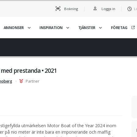
Bokning
Logga in
L
ANNONSER
INSPIRATION
TJÄNSTER
FÖRETAG
r med prestanda • 2021
onoberg
·
Partner
prestigefyllda utmärkelsen Motor Boat of the Year 2024 inom
ser på nio meter är inte bara en imponerande och maffig