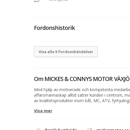
Fordonshistorik
Visa alla 0 fordonshändelser
Om
MICKES & CONNYS MOTOR VÄXJÖ
Med hjälp av motiverade och kompetenta medarbet
affärsmannaskap alltid sätter kunden i centrum, m
av kvalitetsprodukter inom båt, MC, ATV, fyrhjuling
ambition är alltid nära och långsiktiga relationer d
Visa mer
tryggt ägande genom vår fullserviceanläggning, sä
Mickes Motor.
Vi gör allt för att du ska få en roligare fritid. Därför