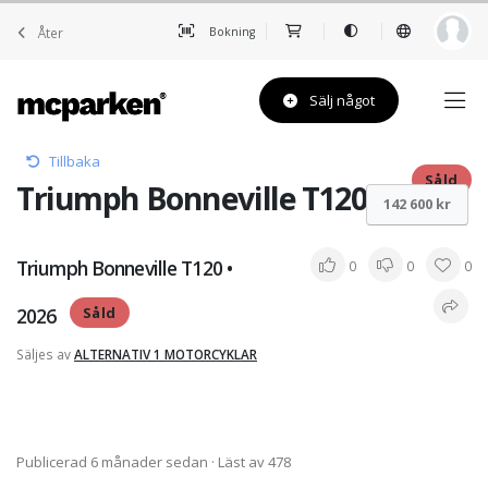
Åter
Bokning
Sälj något
Tillbaka
Såld
Triumph Bonneville T120 • 2026
142 600 kr
Triumph Bonneville T120 •
0
0
0
2026
Såld
Säljes av
ALTERNATIV 1 MOTORCYKLAR
Publicerad 6 månader sedan
· Läst av 478