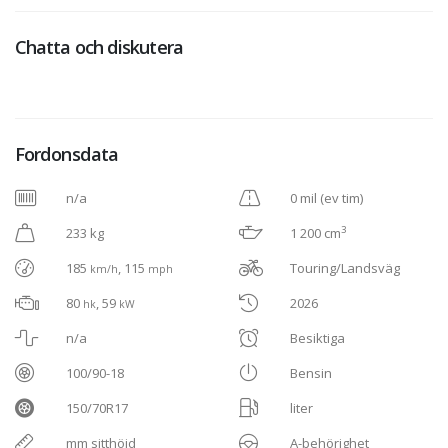
Chatta och diskutera
Fordonsdata
n/a
0 mil (ev tim)
3
233 kg
1 200 cm
185
, 115
Touring/Landsväg
km/h
mph
80
, 59
2026
hk
kW
n/a
Besiktiga
100/90-18
Bensin
150/70R17
liter
mm sitthöjd
A-behörighet