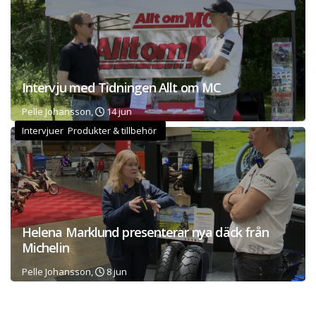
Intervju med Tidningen Allt om MC
Pelle Johansson,
14 jun
Intervjuer Produkter & tillbehör
Helena Marklund presenterar nya däck från
Michelin
Pelle Johansson,
8 jun