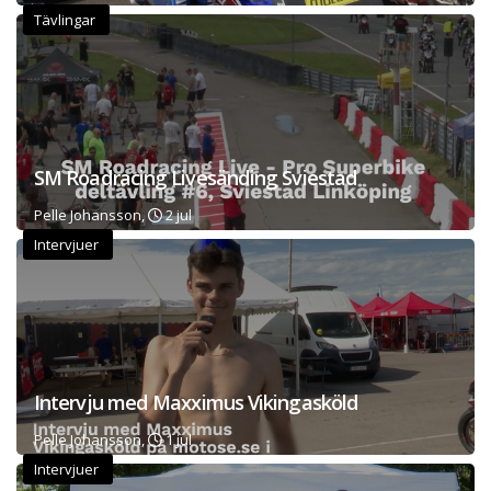
Tävlingar
SM Roadracing Livesänding Sviestad
Pelle Johansson,
2 jul
Intervjuer
Intervju med Maxximus Vikingasköld
Pelle Johansson,
1 jul
Intervjuer