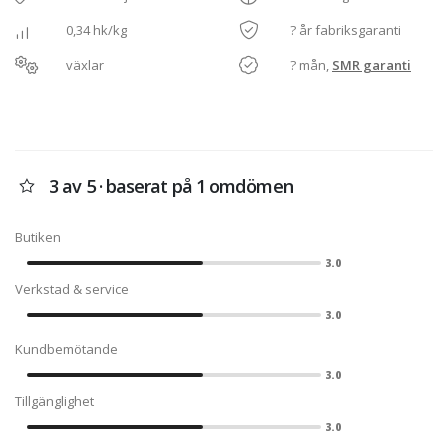
0,34 hk/kg
? år fabriksgaranti
växlar
? mån,
SMR garanti
3 av 5 · baserat på 1 omdömen
Butiken
3.0
Verkstad & service
3.0
Kundbemötande
3.0
Tillgänglighet
3.0