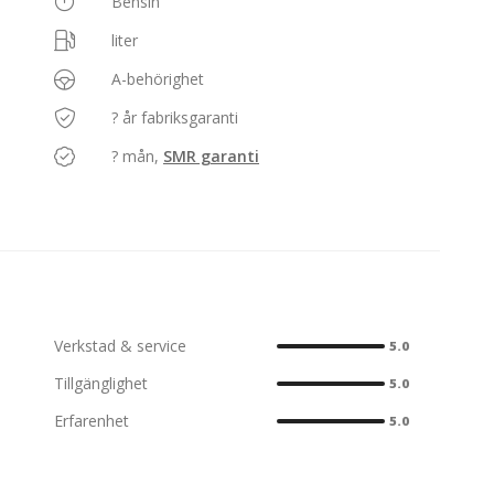
Bensin
liter
A-behörighet
? år fabriksgaranti
? mån,
SMR garanti
Verkstad & service
5.0
Tillgänglighet
5.0
Erfarenhet
5.0