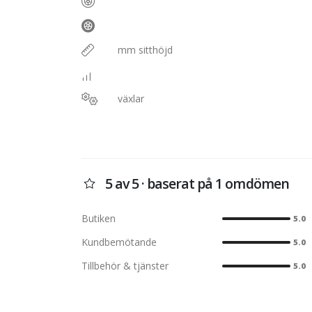
mm sitthöjd
växlar
5 av 5 · baserat på 1 omdömen
Butiken
5.0
Kundbemötande
5.0
Tillbehör & tjänster
5.0