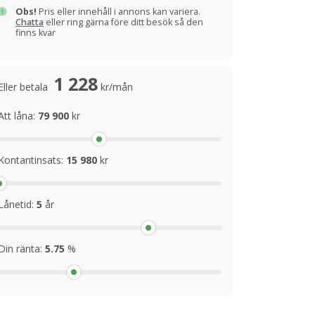
Obs!
Pris eller innehåll i annons kan variera.
Chatta
eller ring gärna före ditt besök så den
finns kvar
1 228
Eller betala
kr/mån
Att låna:
79 900
kr
Kontantinsats:
15 980
kr
Lånetid:
5
år
Din ränta:
5.75
%