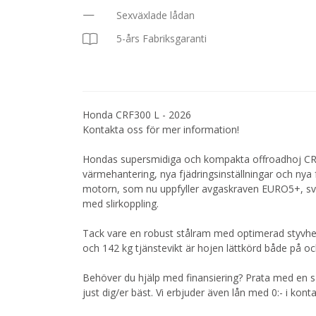
Sexväxlade lådan
5-års Fabriksgaranti
Honda CRF300 L - 2026
Kontakta oss för mer information!
Hondas supersmidiga och kompakta offroadhoj CR
värmehantering, nya fjädringsinställningar och nya 
motorn, som nu uppfyller avgaskraven EURO5+, sva
med slirkoppling.
Tack vare en robust stålram med optimerad styvhet
och 142 kg tjänstevikt är hojen lättkörd både på oc
Behöver du hjälp med finansiering? Prata med en s
just dig/er bäst. Vi erbjuder även lån med 0:- i kont