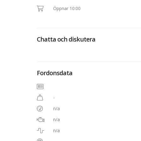
Öppnar 10:00
Chatta och diskutera
Fordonsdata
-
n/a
n/a
n/a