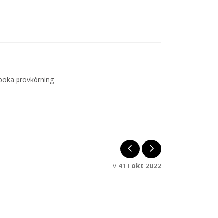
 boka provkörning.
v 41 i
okt 2022