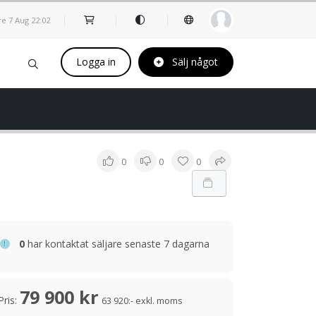
re 7 Aug
22
02
Logga in
Sälj något
0
0
0
0
har kontaktat säljare senaste 7 dagarna
79 900 kr
Pris:
63 920:- exkl. moms