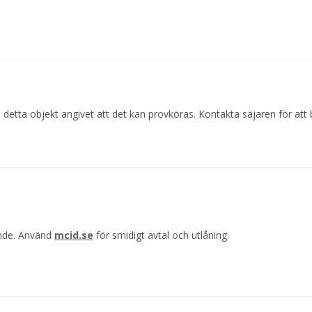
 detta objekt angivet att det kan provköras. Kontakta säjaren för att
ande. Använd
mcid.se
för smidigt avtal och utlåning.