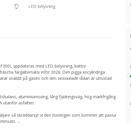
LED-belysning
F300L uppdateras med LED-belysning, bättre
fräscha färgalternativ inför 2026. Den pigga encylindriga
rar snabbt på gasen och den sexväxlade lådan är utrustad
sbalans, aluminiumsving, lång fjädringsväg, hög markfrigång
h utanför asfalten.
äljare så skräddarsyr vi den lösningen som kommer att passa
antinsats.
...