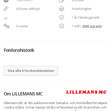
150/70-R17
20,0 liter
810 mm sitthöjd
A-behörighet
? år fabriksgaranti
6 växlar
? mån,
SMR garanti
Fordonshistorik
Visa alla 0 fordonshändelser
Om
LILLEMANS MC
Lillemans MC är din auktoriserade Yamaha- och Hondaåterförsäljare
i södra skåne. Vi har nästan 60 års erfarenhet av MC-branschen och