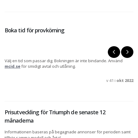
Boka tid för provkörning
Välj en tid som passar dig. Bokningen är inte bindande. Använd
mcid.se
för smidigt avtal och utlåning.
v 41 i
okt 2022
Prisutveckling för Triumph de senaste 12
månaderna
Informationen baseras på begagnade annonser för perioden samt
tillhör samma modell och årtal.