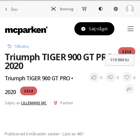
Åter
Bokning
Sälj något
Tillbaka
Såld
Triumph TIGER 900 GT PRO •
119 900 kr
2020
Triumph TIGER 900 GT PRO •
0
0
0
2020
Såld
Säljes av
LILLEMANS MC
·
Partner
Publicerad 6 månader sedan
· Läst av 487