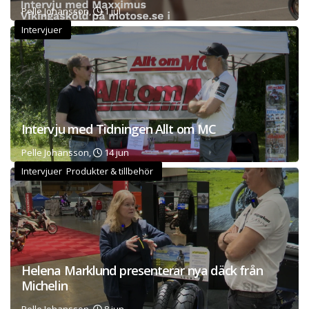
Pelle Johansson,
1 jul
Intervjuer
Intervju med Tidningen Allt om MC
Pelle Johansson,
14 jun
Intervjuer Produkter & tillbehör
Helena Marklund presenterar nya däck från
Michelin