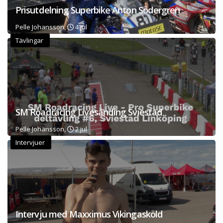
Prisutdelning Superbike Anton Södergren
Pelle Johansson,
4 jul
Tävlingar
SM Roadracing Livesänding Sviestad
Pelle Johansson,
2 jul
Intervjuer
Intervju med Maxximus Vikingasköld