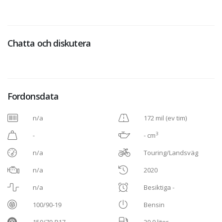
Chatta och diskutera
Fordonsdata
n/a
172 mil (ev tim)
3
-
- cm
n/a
Touring/Landsväg
n/a
2020
n/a
Besiktiga -
100/90-19
Bensin