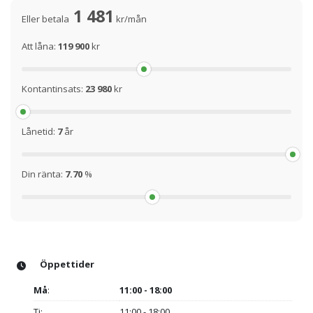
1 481
Eller betala
kr/mån
Att låna:
119 900
kr
Kontantinsats:
23 980
kr
Lånetid:
7
år
Din ränta:
7.70
%
Öppettider
Må
:
11:00 - 18:00
Ti:
11:00 - 18:00