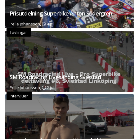
Prisutdelning Superbike Anton Södergren
Pelle Johansson,
4 jul
Tävlingar
SM Roadracing Livesänding Sviestad
Pelle Johansson,
2 jul
Intervjuer