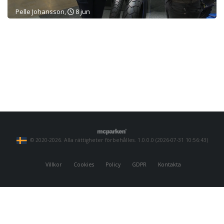
Pelle Johansson,
8 jun
© 2020-2026. Alla rättigheter förbehålles. 1.0.0.0 (2026-07-31 10:56:43)
Villkor
Cookies
Policy
GDPR
Kontakta