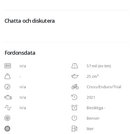
Chatta och diskutera
Fordonsdata
n/a
57 mil (ev tim)
3
-
25 cm
n/a
Cross/Enduro/Trial
n/a
2021
n/a
Besiktiga -
Bensin
liter