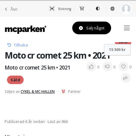
Åter
Bokning
Sälj något
Såld
Tillbaka
15 500 kr
Moto cr comet 25 km • 2021
Moto cr comet 25 km • 2021
0
0
0
Såld
Säljes av
CYKEL & MC-HALLEN
·
Partner
Publicerad 6 år sedan
· Läst av 866