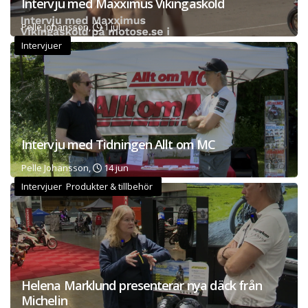
Intervju med Maxximus Vikingasköld
Pelle Johansson,
1 jul
Intervjuer
Intervju med Tidningen Allt om MC
Pelle Johansson,
14 jun
Intervjuer Produkter & tillbehör
Helena Marklund presenterar nya däck från
Michelin