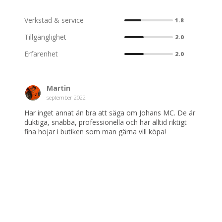
rustning.
Verkstad & service
1.8
Tillgänglighet
2.0
Erfarenhet
2.0
Martin
september 2022
Har inget annat än bra att säga om Johans MC. De är
duktiga, snabba, professionella och har alltid riktigt
fina hojar i butiken som man gärna vill köpa!