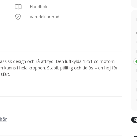
Handbok
Varudeklarerad
assisk design och rå attityd. Den luftkylda 1251 cc-motorn
änns i hela kroppen. Stabil, pålitlig och tidlös – en hoj för
sfalt.
ehör
X