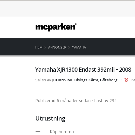
HEM
ANNONSER
YAMAHA
Yamaha XJR1300 Endast 392mil • 2008
Säljes av
JOHANS MC
Hisings Kärra, Göteborg
·
Pa
Publicerad 6 månader sedan
· Läst av 234
Utrustning
Köp hemma