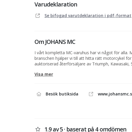
Varudeklaration
Se bifogad varutdeklaration i pdf-format
Om
JOHANS MC
I vårt kompletta MC-varuhus har vi något för alla. 
branschen hjälper vi till att hitta rätt motorcykel för 
auktoriserad återförsäljare av Triumph, Kawasaki, 
Piaggio. I vår välfyllda butik har vi även tillbehör o
Visa mer
för alla smaker. Johans MC-Service AB behandlar pe
enlighet med GDPR.
Originaldelar och tillbehör beställs i butiken, även ol
Besök butiksida
www.johansmc.s
Om du inte kommer fram på telefonen, maila gärna in
reservdelar@johansmc.se
. Viktigt att du inte gl
mobilnummer så vi kan återkoppla till dig. Under h
augusti kan det vara svårt att nå oss på telefonen,
alternativet.
1.9 av 5 · baserat på 4 omdömen
Besök gärna vår Webshop på
https://www.mcweb