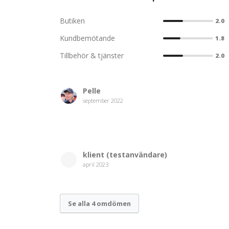
mängder av tillbehör, reservdelar samt personlig ut
Butiken
2.0
Kundbemötande
1.8
Tillbehör & tjänster
2.0
Pelle
september 2022
klient (testanvändare)
april 2023
Se alla 4 omdömen