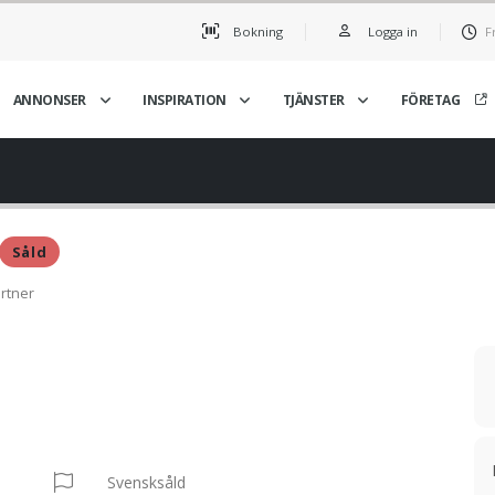
Bokning
Logga in
F
ANNONSER
INSPIRATION
TJÄNSTER
FÖRETAG
Såld
rtner
Svensksåld