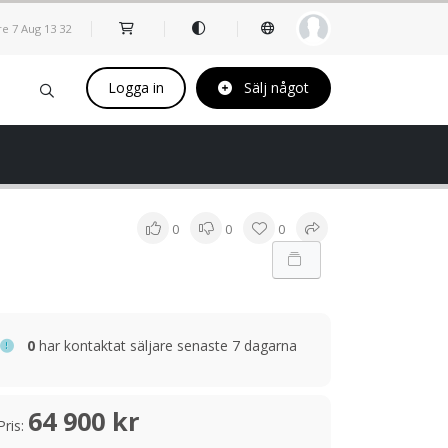
re 7 Aug
13
:
32
Logga in
Sälj något
0
0
0
0
har kontaktat säljare senaste 7 dagarna
64 900 kr
Pris: