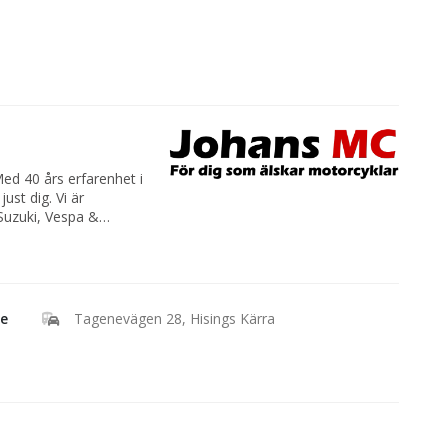
Med 40 års erfarenhet i
just dig. Vi är
Suzuki, Vespa &
ch personlig utrustning
rsonuppgifter i
ja och andra slitdelar.
e
Tagenevägen 28, Hisings Kärra
 din beställning till
ömmer regnr och
ögsäsongen mars till
 då är mail det bästa
.se
där finner du