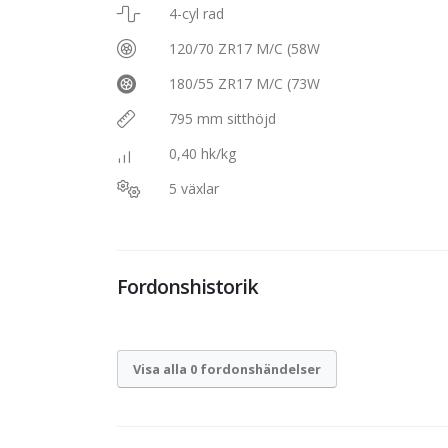
4-cyl rad
120/70 ZR17 M/C (58W
180/55 ZR17 M/C (73W
795 mm sitthöjd
0,40 hk/kg
5 växlar
Fordonshistorik
Visa alla 0 fordonshändelser