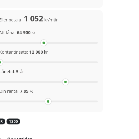
1 052
Eller betala
kr/mån
Att låna:
64 900
kr
Kontantinsats:
12 980
kr
Lånetid:
5
år
Din ränta:
7.95
%
JR
1300