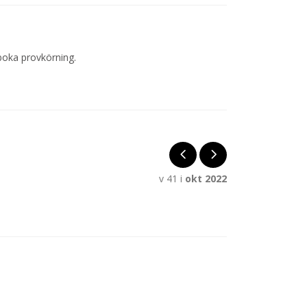
boka provkörning.
v 41 i
okt 2022