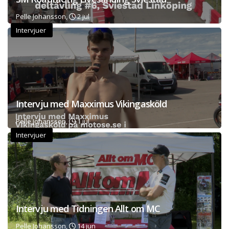
Pelle Johansson,
2 jul
Intervjuer
Intervju med Maxximus Vikingasköld
Pelle Johansson,
1 jul
Intervjuer
Intervju med Tidningen Allt om MC
Pelle Johansson,
14 jun