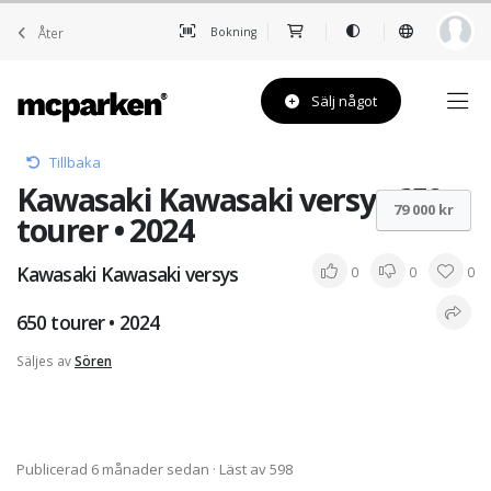
Åter
Bokning
Sälj något
Tillbaka
Kawasaki Kawasaki versys 650
79 000 kr
tourer • 2024
Kawasaki Kawasaki versys
0
0
0
650 tourer • 2024
Säljes av
Sören
Publicerad 6 månader sedan
· Läst av 598