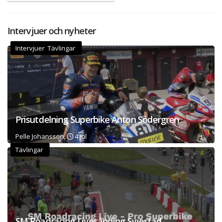
Intervjuer och nyheter
Intervjuer Tävlingar
Prisutdelning Superbike Anton Södergren
Pelle Johansson,
4 jul
Tävlingar
SM Roadracing Livesänding Sviestad