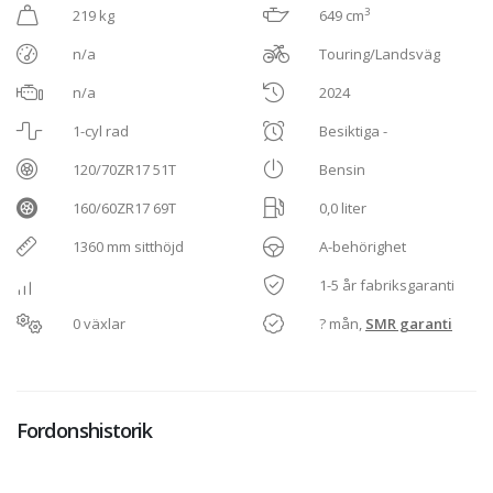
3
219 kg
649 cm
n/a
Touring/Landsväg
n/a
2024
1-cyl rad
Besiktiga -
120/70ZR17 51T
Bensin
160/60ZR17 69T
0,0 liter
1360 mm sitthöjd
A-behörighet
1-5 år fabriksgaranti
0 växlar
? mån,
SMR garanti
Fordonshistorik