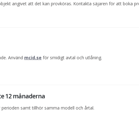
objekt angivet att det kan provköras. Kontakta säjaren för att boka pr
ande. Använd
mcid.se
för smidigt avtal och utlåning.
ste 12 månaderna
perioden samt tillhör samma modell och årtal.