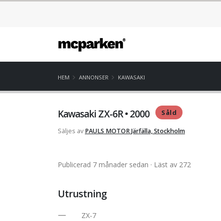
HEM
ANNONSER
KAWASAKI
Kawasaki ZX-6R • 2000
Såld
Säljes av
PAULS MOTOR
Järfälla, Stockholm
Publicerad 7 månader sedan
· Läst av 272
Utrustning
ZX-7