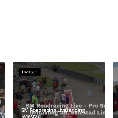
Tävlingar
SM Roadracing Livesänding
Sviestad