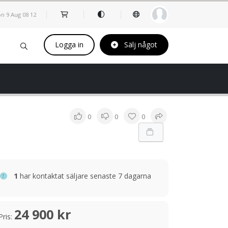
n 9 Aug
08
:
12
Logga in
Sälj något
0
0
0
1
har kontaktat säljare senaste 7 dagarna
24 900 kr
Pris: