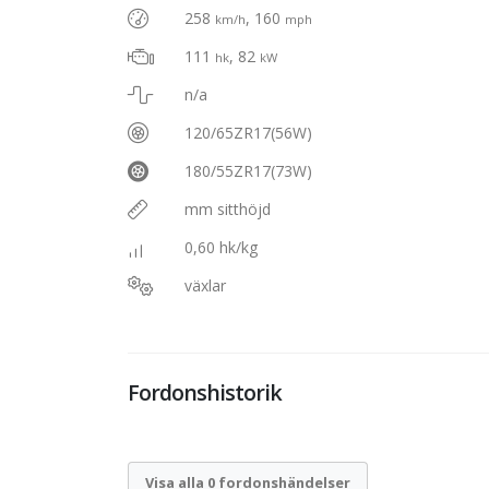
258
, 160
km/h
mph
111
, 82
hk
kW
n/a
120/65ZR17(56W)
180/55ZR17(73W)
mm sitthöjd
0,60 hk/kg
växlar
Fordonshistorik
Visa alla 0 fordonshändelser