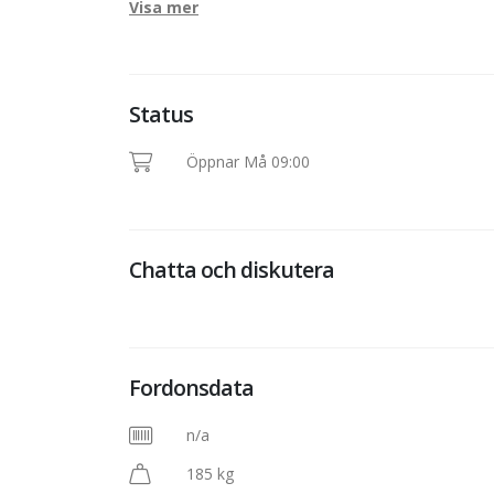
Visa mer
Status
Öppnar Må 09:00
Chatta och diskutera
Fordonsdata
n/a
185 kg