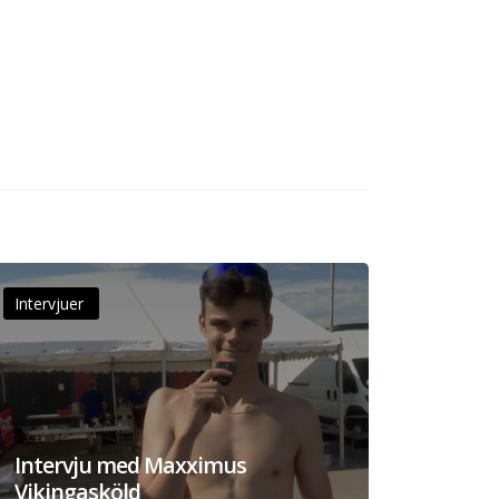
Intervjuer
Intervju med Maxximus
Vikingasköld