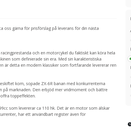
ta oss gärna för prisförslag på leverans för din nästa
.
å racingprestanda och en motorcykel du faktiskt kan köra hela
nen som definierade sin era. Med sin karakteristiska
en är detta en modern klassiker som fortfarande levererar ren
nnieskiftet kom, sopade ZX-6R banan med konkurrenterna
en på marknaden. Den erbjöd mer vridmoment och bättre
offra toppeffekten.
599cc som levererar ca 110 hk. Det är en motor som älskar
urrenter, har ett användbart register även för