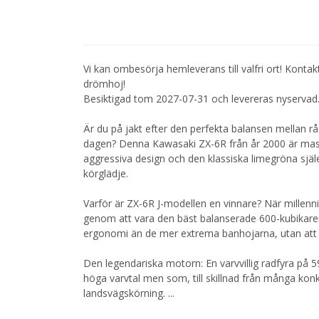
Vi kan ombesörja hemleverans till valfri ort! Kontak
drömhoj!
Besiktigad tom 2027-07-31 och levereras nyservad
Är du på jakt efter den perfekta balansen mellan r
dagen? Denna Kawasaki ZX-6R från år 2000 är maski
aggressiva design och den klassiska limegröna själ
körglädje.
Varför är ZX-6R J-modellen en vinnare? När mille
genom att vara den bäst balanserade 600-kubikar
ergonomi än de mer extrema banhojarna, utan att 
Den legendariska motorn: En varvvillig radfyra på 
höga varvtal men som, till skillnad från många konk
landsvägskörning.
...