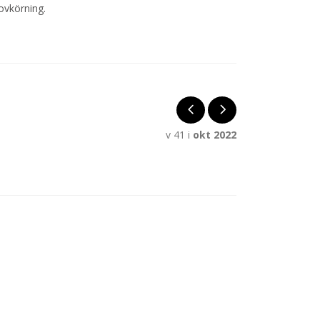
ovkörning.
v 41 i
okt 2022