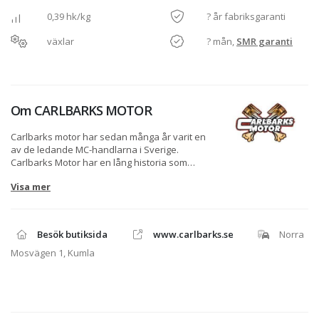
0,39 hk/kg
? år fabriksgaranti
växlar
? mån,
SMR garanti
Om
CARLBARKS MOTOR
Carlbarks motor har sedan många år varit en
av de ledande MC-handlarna i Sverige.
Carlbarks Motor har en lång historia som
sträcker sig tillbaka ända till 1939, då som
Visa mer
Carlbarks Cykel i en liten lokal på Kungsvägen
i Kumla. Under krigsåren började man sälja
motorcyklar, och företaget har vuxit ur sina
lokaler ett flertal gånger under årens lopp och
Besök butiksida
www.carlbarks.se
Norra
sålt allt från cyklar, motorcyklar,
trädgårdsredskap och sportartiklar.
Mosvägen 1, Kumla
Lasse Carlbark, som idag driver Carlbarks
Motor, tog över företaget år 2002 efter sin far
Carl-Erik Carlbark, som tog över det år 1969
efter sin far Harald Carlbark.