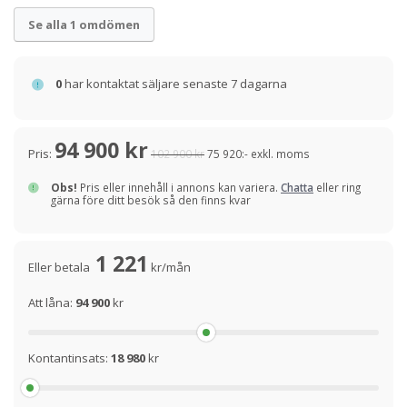
Se alla 1 omdömen
0
har kontaktat säljare senaste 7 dagarna
94 900 kr
Pris:
102 900 kr
75 920:- exkl. moms
Obs!
Pris eller innehåll i annons kan variera.
Chatta
eller ring
gärna före ditt besök så den finns kvar
1 221
Eller betala
kr/mån
Att låna:
94 900
kr
Kontantinsats:
18 980
kr