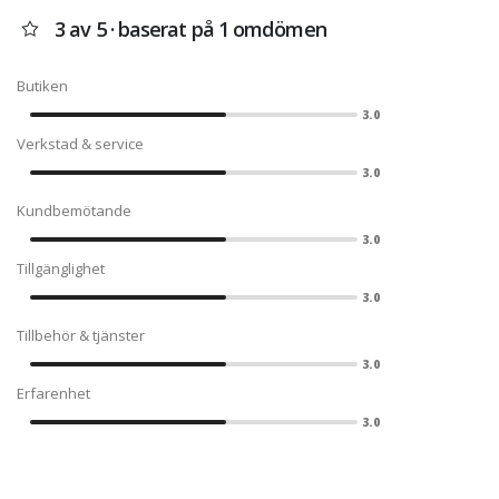
3 av 5 · baserat på 1 omdömen
Butiken
3.0
Verkstad & service
3.0
Kundbemötande
3.0
Tillgänglighet
3.0
Tillbehör & tjänster
3.0
Erfarenhet
3.0