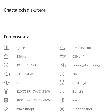
Chatta och diskutera
Fordonsdata
UJB 44P
0 mil (ev tim)
3
186 kg
689 cm
194
, 121
Touring/Landsväg
km/h
mph
73
, 54
2025
hk
kW
n/a
Besiktiga
120/70ZR 17M/C (58W)
Bensin
180/55ZR 17M/C (73W)
liter
mm sitthöjd
A-behörighet