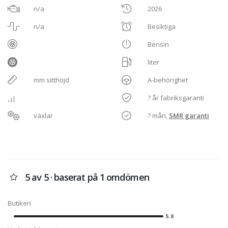
n/a
2026
n/a
Besiktiga
Bensin
liter
mm sitthöjd
A-behörighet
? år fabriksgaranti
växlar
? mån,
SMR garanti
5 av 5 · baserat på 1 omdömen
Butiken
5.0