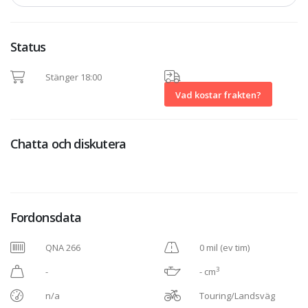
Status
Stänger 18:00
Vad kostar frakten?
Chatta och diskutera
Fordonsdata
QNA 266
0 mil (ev tim)
3
-
- cm
n/a
Touring/Landsväg