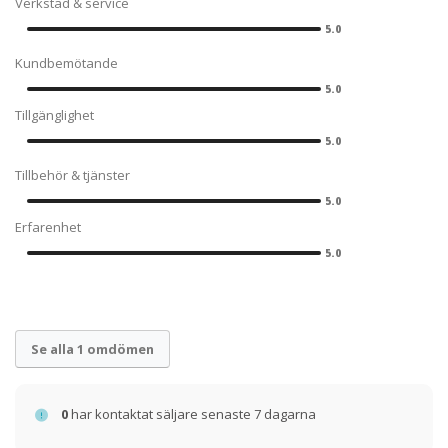
Verkstad & service
5.0
Kundbemötande
5.0
Tillgänglighet
5.0
Tillbehör & tjänster
5.0
Erfarenhet
5.0
Se alla 1 omdömen
0
har kontaktat säljare senaste 7 dagarna