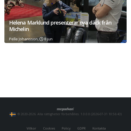
Helena Marklund presenterar nya däck från
Michelin
Pelle Johansson,
8 jun
© 2020-2026. Alla rättigheter förbehålles. 1.0.0.0 (2026-07-31 10:56:43)
Villkor
Cookies
Policy
GDPR
Kontakta