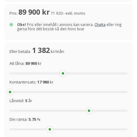
89 900 kr
Pris:
71 920:- exkl. moms
Obs!
Pris eller innehåll i annons kan variera.
Chatta
eller ring
gärna före ditt besök så den finns kvar
1 382
Eller betala
kr/mån
Att låna:
89 900
kr
Kontantinsats:
17 980
kr
Lånetid:
5
år
Din ränta:
5.75
%