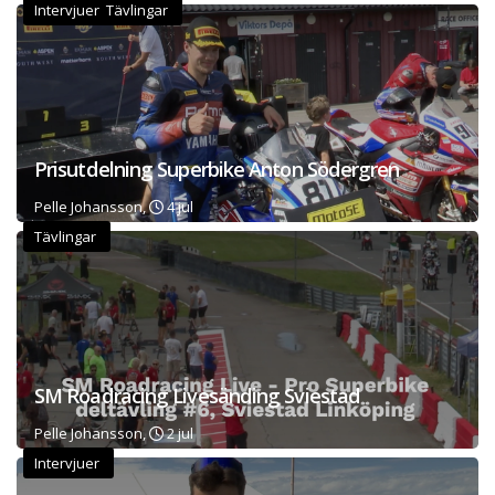
Intervjuer Tävlingar
Prisutdelning Superbike Anton Södergren
Pelle Johansson,
4 jul
Tävlingar
SM Roadracing Livesänding Sviestad
Pelle Johansson,
2 jul
Intervjuer