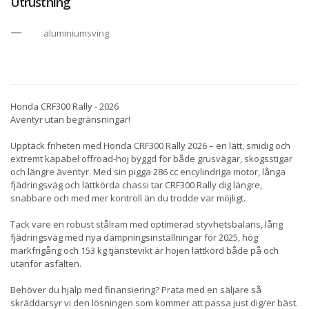
Utrustning
aluminiumsving
Honda CRF300 Rally - 2026
Äventyr utan begränsningar!
Upptäck friheten med Honda CRF300 Rally 2026 – en lätt, smidig och
extremt kapabel offroad-hoj byggd för både grusvägar, skogsstigar
och längre äventyr. Med sin pigga 286 cc encylindriga motor, långa
fjädringsväg och lättkörda chassi tar CRF300 Rally dig längre,
snabbare och med mer kontroll än du trodde var möjligt.
Tack vare en robust stålram med optimerad styvhetsbalans, lång
fjädringsväg med nya dämpningsinställningar för 2025, hög
markfrigång och 153 kg tjänstevikt är hojen lättkörd både på och
utanför asfalten.
Behöver du hjälp med finansiering? Prata med en säljare så
skräddarsyr vi den lösningen som kommer att passa just dig/er bäst.