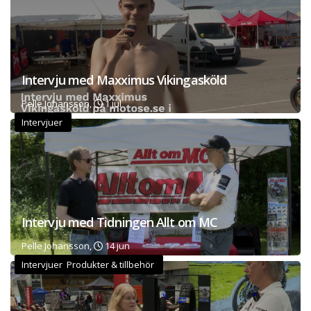
Intervju med Maxximus Vikingasköld
Pelle Johansson,
1 jul
Intervjuer
Intervju med Tidningen Allt om MC
Pelle Johansson,
14 jun
Intervjuer Produkter & tillbehör