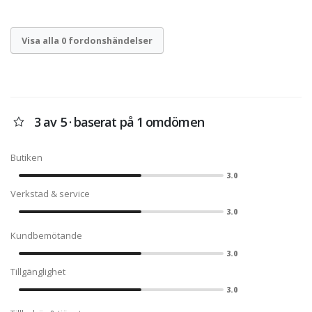
Visa alla 0 fordonshändelser
3 av 5 · baserat på 1 omdömen
Butiken
3.0
Verkstad & service
3.0
Kundbemötande
3.0
Tillgänglighet
3.0