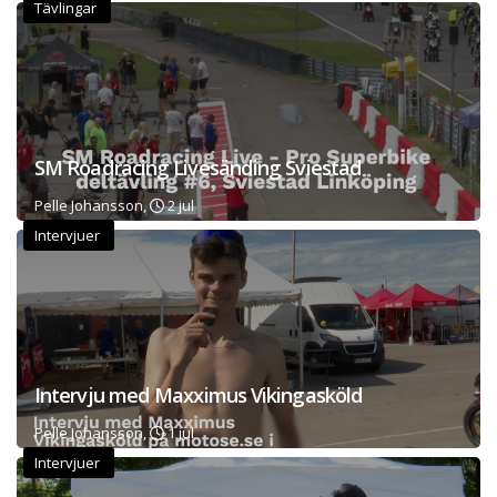
Tävlingar
SM Roadracing Livesänding Sviestad
Pelle Johansson,
2 jul
Intervjuer
Intervju med Maxximus Vikingasköld
Pelle Johansson,
1 jul
Intervjuer