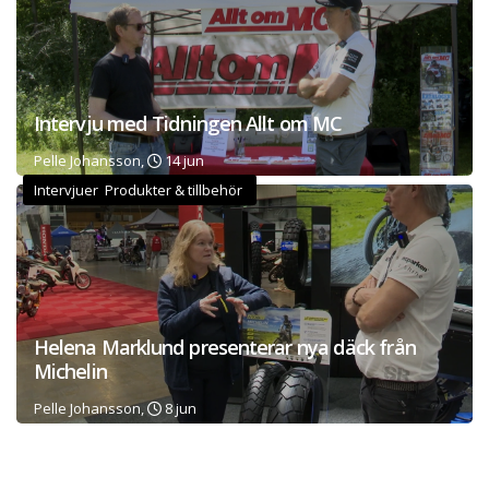
Intervju med Tidningen Allt om MC
Pelle Johansson,
14 jun
Intervjuer Produkter & tillbehör
Helena Marklund presenterar nya däck från
Michelin
Pelle Johansson,
8 jun