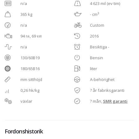
n/a
4 623 mil (ev tim)
3
365 kg
- cm
n/a
Custom
94
, 69
2016
hk
kW
n/a
Besiktiga -
130/60B19
Bensin
180/65B16
liter
mm sitthöjd
A-behörighet
0,26 hk/kg
? år fabriksgaranti
växlar
? mån,
SMR garanti
Fordonshistorik