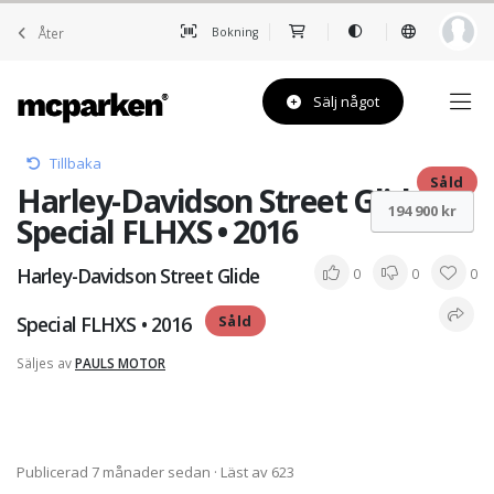
Åter
Bokning
Sälj något
Tillbaka
Såld
Harley-Davidson Street Glide
194 900 kr
Special FLHXS • 2016
Harley-Davidson Street Glide
0
0
0
Special FLHXS • 2016
Såld
Säljes av
PAULS MOTOR
Publicerad 7 månader sedan
· Läst av 623