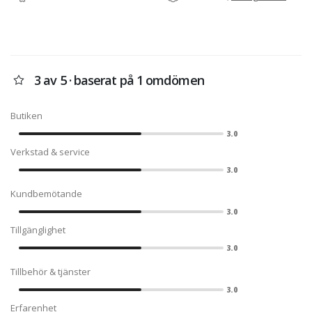
3 av 5 · baserat på 1 omdömen
Butiken
3.0
Verkstad & service
3.0
Kundbemötande
3.0
Tillgänglighet
3.0
Tillbehör & tjänster
3.0
Erfarenhet