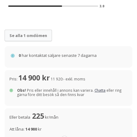
3.0
Se alla 1 omdömen
0
har kontaktat säljare senaste 7 dagarna
14 900 kr
Pris:
11 920:- exkl. moms
Obs!
Pris eller innehåll i annons kan variera.
Chatta
eller ring
gärna före ditt besök så den finns kvar
225
Eller betala
kr/mån
Att låna:
14 900
kr