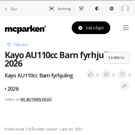
Åter
Bokning
Sälj något
Tillbaka
Kayo AU110cc Barn fyrhjuling •
14 900 kr
2026
Kayo AU110cc Barn fyrhjuling
0
0
0
• 2026
Säljes av
MC-BUTIKEN EKSJÖ
Publicerad 7 månader sedan
· Läst av 1052