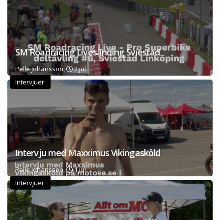
SM Roadracing Livesänding Sviestad
Pelle Johansson,
2 jul
Intervjuer
Intervju med Maxximus Vikingasköld
Pelle Johansson,
1 jul
Intervjuer