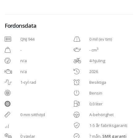
Fordonsdata
QNJ 944
0 mil (ev tim)
3
-
- cm
n/a
4-hjuling
n/a
2026
1-cyl rad
Besiktiga
Bensin
0,0 liter
0 mm sitthöjd
A-behörighet
1-5 år fabriksgaranti
0 växlar
? mån,
SMR garanti