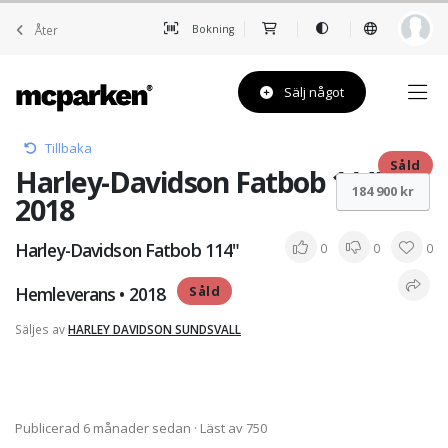
Åter
Bokning
Sälj något
Tillbaka
Såld
Harley-Davidson Fatbob 114" •
184 900 kr
2018
Harley-Davidson Fatbob 114"
0
0
0
Hemleverans • 2018
Såld
Säljes av
HARLEY DAVIDSON SUNDSVALL
Publicerad 6 månader sedan
· Läst av 750