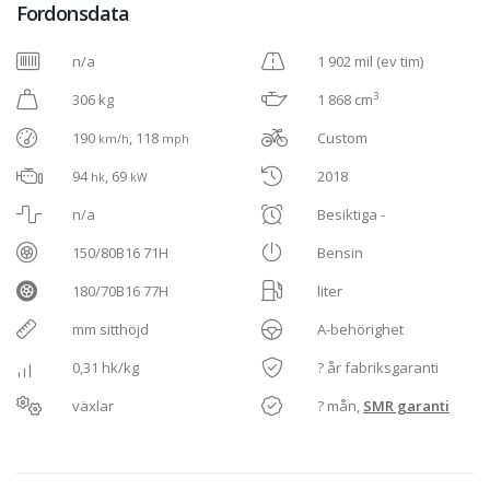
Fordonsdata
n/a
1 902 mil (ev tim)
3
306 kg
1 868 cm
190
, 118
Custom
km/h
mph
94
, 69
2018
hk
kW
n/a
Besiktiga -
150/80B16 71H
Bensin
180/70B16 77H
liter
mm sitthöjd
A-behörighet
0,31 hk/kg
? år fabriksgaranti
växlar
? mån,
SMR garanti