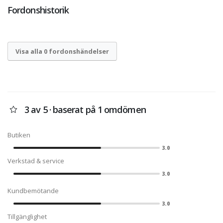
Fordonshistorik
Visa alla 0 fordonshändelser
3 av 5 · baserat på 1 omdömen
Butiken
3.0
Verkstad & service
3.0
Kundbemötande
3.0
Tillgänglighet