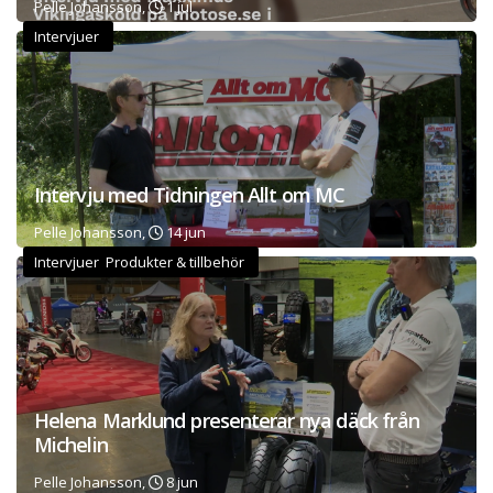
Pelle Johansson,
1 jul
Intervjuer
Intervju med Tidningen Allt om MC
Pelle Johansson,
14 jun
Intervjuer Produkter & tillbehör
Helena Marklund presenterar nya däck från
Michelin
Pelle Johansson,
8 jun