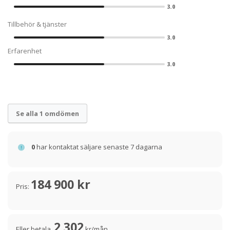
3.0
Tillbehör & tjänster
3.0
Erfarenhet
3.0
Se alla 1 omdömen
0
har kontaktat säljare senaste 7 dagarna
184 900 kr
Pris:
2 302
Eller betala
kr/mån