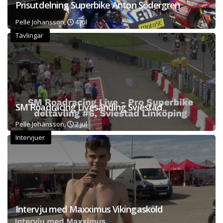
Prisutdelning Superbike Anton Södergren
Pelle Johansson,
4 jul
Tävlingar
SM Roadracing Livesänding Sviestad
Pelle Johansson,
2 jul
Intervjuer
Intervju med Maxximus Vikingasköld