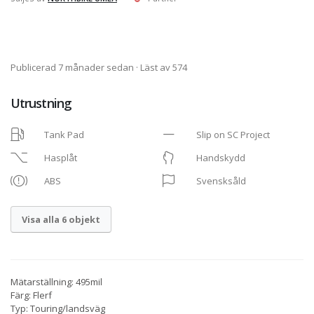
Publicerad 7 månader sedan
· Läst av 574
Utrustning
Tank Pad
Slip on SC Project
Hasplåt
Handskydd
ABS
Svensksåld
Visa alla 6 objekt
Mätarställning: 495mil
Färg: Flerf
Typ: Touring/landsväg