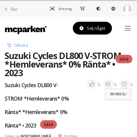
Åter
Bokning
Sälj något
Tillbaka
Suzuki Cycles DL800 V-STROM
Såld
*Hemleverans* 0% Ränta* •
2023
Suzuki Cycles DL800 V-
0
0
0
99 900 kr
STROM *Hemleverans* 0%
Ränta* *Hemleverans* 0%
Ränta* • 2023
Såld
Säljes av
NORTHBIKE UMEÅ
·
Partner