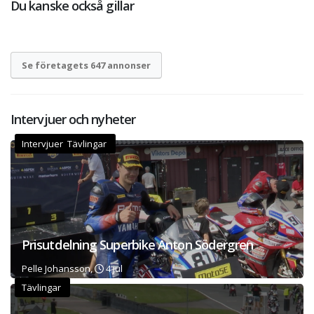
Du kanske också gillar
Se företagets 647 annonser
Intervjuer och nyheter
Intervjuer Tävlingar
Prisutdelning Superbike Anton Södergren
Pelle Johansson,
4 jul
Tävlingar