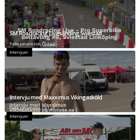
SM Roadracing Livesänding Sviestad
Pelle Johansson,
2 jul
Intervjuer
Intervju med Maxximus Vikingasköld
Pelle Johansson,
1 jul
Intervjuer