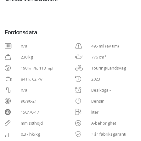
Fordonsdata
n/a
495 mil (ev tim)
3
230 kg
776 cm
190
, 118
Touring/Landsväg
km/h
mph
84
, 62
2023
hk
kW
n/a
Besiktiga -
90/90-21
Bensin
150/70-17
liter
mm sitthöjd
A-behörighet
0,37 hk/kg
? år fabriksgaranti