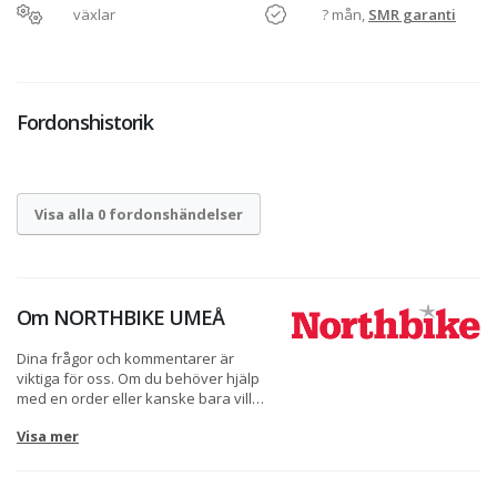
växlar
? mån,
SMR garanti
Fordonshistorik
Visa alla 0 fordonshändelser
Om
NORTHBIKE UMEÅ
Dina frågor och kommentarer är
viktiga för oss. Om du behöver hjälp
med en order eller kanske bara vill
prata lite om MC, ATV, skoter eller
Visa mer
vattenskoter tveka inte att kontakta
oss via telefon eller e-post. Skulle det
vara så att du försöker ringa på