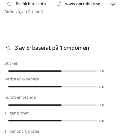
kvällen eller helgen så kanske vi inte
Besök butiksida
www.northbike.se
är på plats, då kan du alltid använda
formuläret på höger sida så besvarar
Strömvägen 2, Umeå
vi din fråga så fort som möjligt.
3 av 5 · baserat på 1 omdömen
Butiken
3.0
Verkstad & service
3.0
Kundbemötande
3.0
Tillgänglighet
3.0
Tillbehör & tjänster