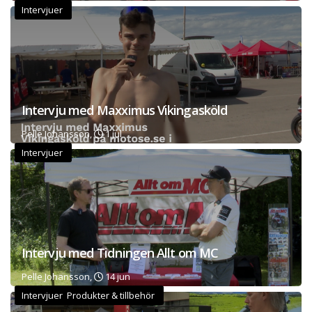
Intervjuer
Intervju med Maxximus Vikingasköld
Pelle Johansson,
1 jul
Intervjuer
Intervju med Tidningen Allt om MC
Pelle Johansson,
14 jun
Intervjuer Produkter & tillbehör