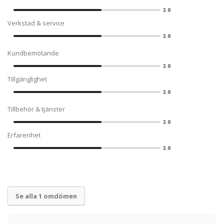
3.0
Verkstad & service
3.0
Kundbemötande
3.0
Tillgänglighet
3.0
Tillbehör & tjänster
3.0
Erfarenhet
3.0
Se alla 1 omdömen