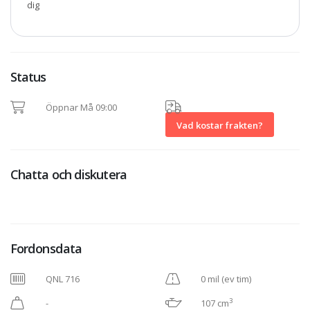
dig
Status
Öppnar Må 09:00
Vad kostar frakten?
Chatta och diskutera
Fordonsdata
QNL 716
0 mil (ev tim)
3
-
107 cm