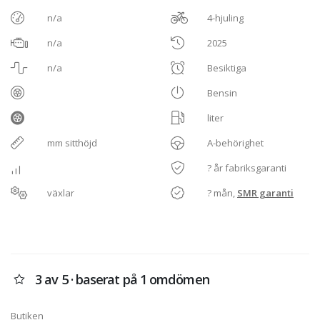
n/a
4-hjuling
n/a
2025
n/a
Besiktiga
Bensin
liter
mm sitthöjd
A-behörighet
? år fabriksgaranti
växlar
? mån,
SMR garanti
3 av 5 · baserat på 1 omdömen
Butiken