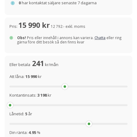
0
har kontaktat säljare senaste 7 dagarna
15 990 kr
Pris:
12 792:- exkl. moms
Obs!
Pris eller innehåll i annons kan variera.
Chatta
eller ring
gärna före ditt besök så den finns kvar
241
Eller betala
kr/mån
Att låna:
15 990
kr
Kontantinsats:
3 198
kr
Lånetid:
5
år
Din ränta:
4.95
%