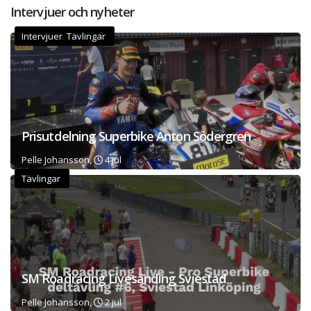
Intervjuer och nyheter
Intervjuer Tävlingar
Prisutdelning Superbike Anton Södergren
Pelle Johansson,
4 jul
Tävlingar
SM Roadracing Livesänding Sviestad
Pelle Johansson,
2 jul