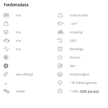
Fordonsdata
n/a
0 mil (ev tim)
3
-
- cm
n/a
4-hjuling
n/a
2001
n/a
Besiktiga -
Bensin
liter
mm sitthöjd
A-behörighet
? år fabriksgaranti
växlar
? mån,
SMR garanti