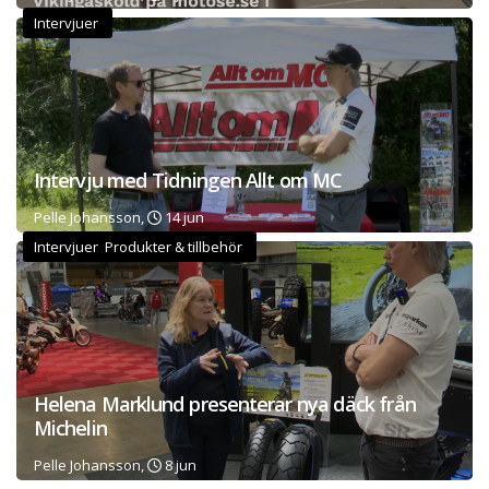
Intervjuer
Intervju med Tidningen Allt om MC
Pelle Johansson,
14 jun
Intervjuer Produkter & tillbehör
Helena Marklund presenterar nya däck från
Michelin
Pelle Johansson,
8 jun