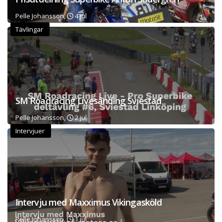
Pelle Johansson,
4 jul
Tävlingar
SM Roadracing Livesänding Sviestad
Pelle Johansson,
2 jul
Intervjuer
Intervju med Maxximus Vikingasköld
Pelle Johansson,
1 jul