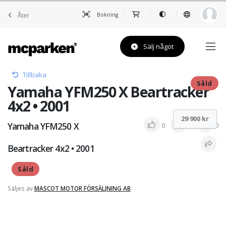
Åter
Bokning
Sälj något
Tillbaka
Såld
Yamaha YFM250 X Beartracker
4x2 • 2001
29 900 kr
Yamaha YFM250 X
0
0
0
Beartracker 4x2 • 2001
Såld
Säljes av
MASCOT MOTOR FÖRSÄLJNING AB