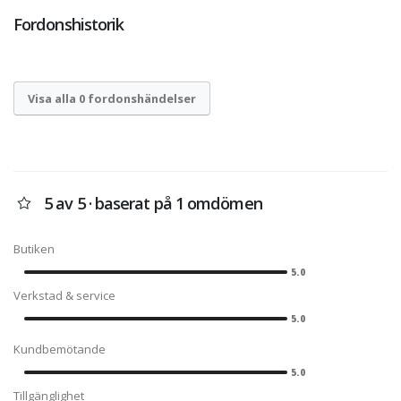
Fordonshistorik
Visa alla 0 fordonshändelser
5 av 5 · baserat på 1 omdömen
Butiken
5.0
Verkstad & service
5.0
Kundbemötande
5.0
Tillgänglighet