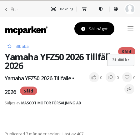
Åter
Bokning
Sälj något
Tillbaka
Såld
Yamaha YFZ50 2026 Tillfälle •
31 400 kr
2026
Yamaha YFZ50 2026 Tillfälle •
0
0
0
2026
Såld
Säljes av
MASCOT MOTOR FÖRSÄLJNING AB
Publicerad 7 månader sedan
· Läst av 407