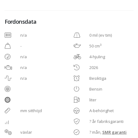
Fordonsdata
n/a
0 mil (ev tim)
3
-
50 cm
n/a
4-hjuling
n/a
2026
n/a
Besiktiga
Bensin
liter
mm sitthöjd
A-behörighet
? år fabriksgaranti
växlar
? mån,
SMR garanti