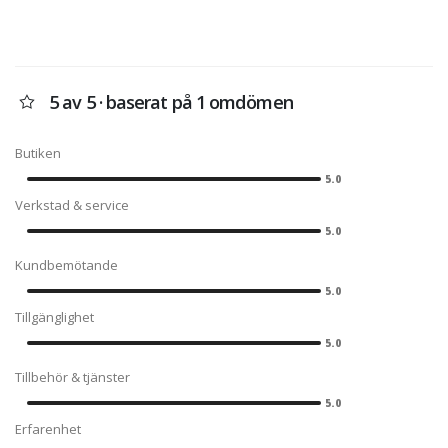
5 av 5 · baserat på 1 omdömen
Butiken
5.0
Verkstad & service
5.0
Kundbemötande
5.0
Tillgänglighet
5.0
Tillbehör & tjänster
5.0
Erfarenhet