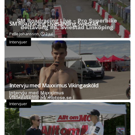
SM Roadracing Livesänding Sviestad
Pelle Johansson,
2 jul
Intervjuer
Intervju med Maxximus Vikingasköld
Pelle Johansson,
1 jul
Intervjuer