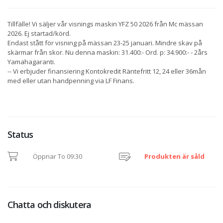
Tillfälle! Vi säljer vår visnings maskin YFZ 50 2026 från Mc mässan
2026. Ej startad/körd.
Endast stått för visning på mässan 23-25 januari. Mindre skav på
skärmar från skor. Nu denna maskin: 31.400:- Ord. p: 34.900:- - 2års
Yamahagaranti.
-- Vi erbjuder finansiering Kontokredit Räntefritt 12, 24 eller 36mån
med eller utan handpenning via LF Finans.
Status
Öppnar To 09:30
Produkten är såld
Chatta och diskutera