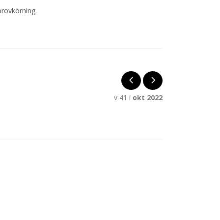
provkörning.
v 41 i
okt 2022