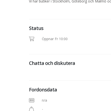
Vi har butiker i Stockholm, Göteborg och Malmö oc
Status
Öppnar Fr 10:00
Chatta och diskutera
Fordonsdata
n/a
-