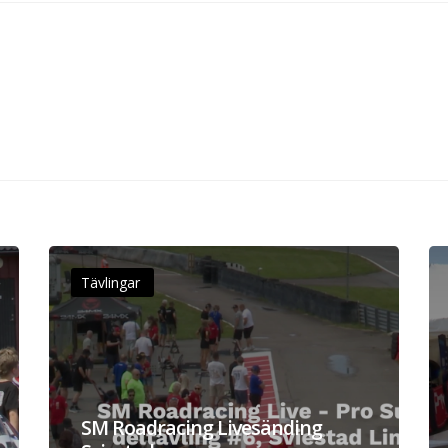
Tävlingar
SM Roadracing Livesänding