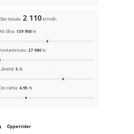
2 110
Eller betala
kr/mån
Att låna:
139 900
kr
Kontantinsats:
27 980
kr
Lånetid:
5
år
Din ränta:
4.95
%
Öppettider