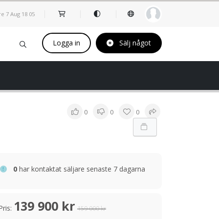
re 7 Aug
18
:
05
Logga in
Sälj något
0
0
0
0
har kontaktat säljare senaste 7 dagarna
139 900 kr
Pris:
159 000 kr