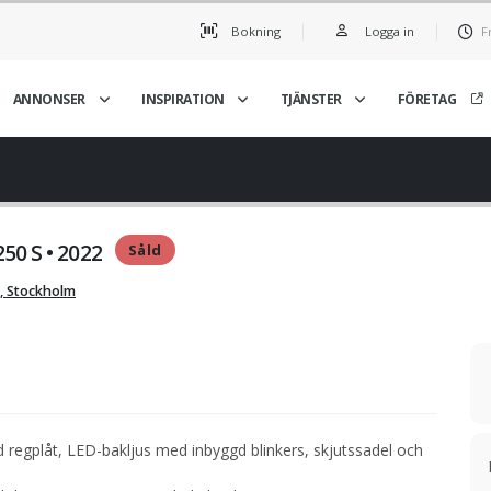
Bokning
Logga in
F
ANNONSER
INSPIRATION
TJÄNSTER
FÖRETAG
50 S • 2022
Såld
, Stockholm
 regplåt, LED-bakljus med inbyggd blinkers, skjutssadel och