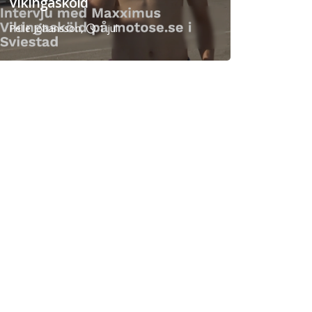
Vikingasköld
Pelle Johansson,
1 jul