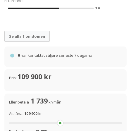
Erfarenhet
och nytta av ditt fordon eller maskin.
3.0
Se alla 1 omdömen
0
har kontaktat säljare senaste 7 dagarna
109 900 kr
Pris:
1 739
Eller betala
kr/mån
Att låna:
109 900
kr