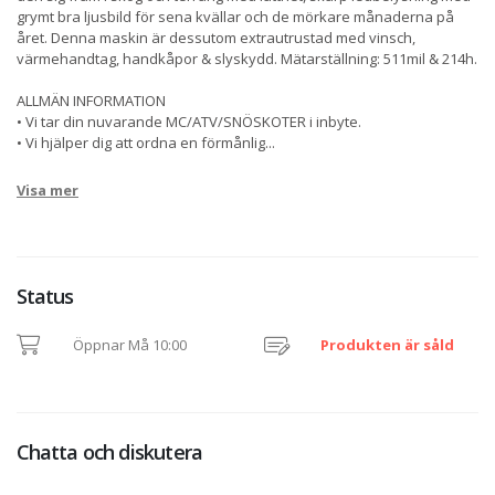
grymt bra ljusbild för sena kvällar och de mörkare månaderna på
året. Denna maskin är dessutom extrautrustad med vinsch,
värmehandtag, handkåpor & slyskydd. Mätarställning: 511mil & 214h.
ALLMÄN INFORMATION
• Vi tar din nuvarande MC/ATV/SNÖSKOTER i inbyte.
• Vi hjälper dig att ordna en förmånlig
...
Visa mer
Status
Öppnar Må 10:00
Produkten är såld
Chatta och diskutera