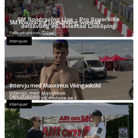
SM Roadracing Livesänding Sviestad
Pelle Johansson,
2 jul
Intervjuer
Intervju med Maxximus Vikingasköld
Pelle Johansson,
1 jul
Intervjuer