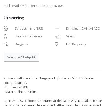
Publicerad 8 månader sedan
· Läst av 808
Utrustning
Servostyrning (EPS)
Driftlägen: 2x4-4x4-ADC
Hand- & Tumvärme
Vinsch
Dragkrok
LED Belysning
Visa alla 11 objekt
Nu har vi fått in en fin lätt begagnad Sportsman 570 EPS Hunter
Edition i butiken.
• Drifttimmar: 84h
• Mätarställning: 743km
Sportsman 570: Skogens konung när det gäller ATV. Med äkta 4x4 tar
den sig fram i skog och terräng med lätthet, skarp ledbelysning med