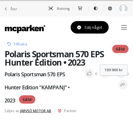
Åter
Bokning
Sälj något
Tillbaka
Såld
Polaris Sportsman 570 EPS
Hunter Edition • 2023
109 900 kr
Polaris Sportsman 570 EPS
0
0
0
Hunter Edition "KAMPANJ" •
2023
Såld
Säljes av
JÄRVSÖ MOTOR AB
·
Partner