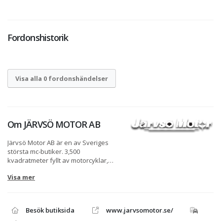
Fordonshistorik
Visa alla 0 fordonshändelser
Om
JÄRVSÖ MOTOR AB
Järvsö Motor AB är en av Sveriges
största mc-butiker. 3,500
kvadratmeter fyllt av motorcyklar,
tillbehör och verkstad. Företaget
Visa mer
startades 1984 av samma ägare som
driver firman idag. Vår ambition och
huvudsakliga inriktning är att vara en
fullserviceanläggning med högsta
Besök butiksida
www.jarvsomotor.se/
service inom MC-ATV-SNÖSKOTER. Vi