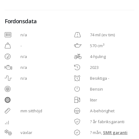
Fordonsdata
n/a
74 mil (ev tim)
3
-
570 cm
n/a
4-hjuling
n/a
2023
n/a
Besiktiga -
Bensin
liter
mm sitthöjd
A-behörighet
? år fabriksgaranti
växlar
? mån,
SMR garanti