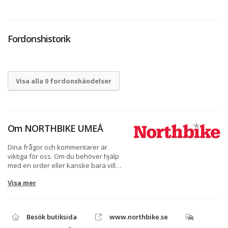
Fordonshistorik
Visa alla 0 fordonshändelser
Om
NORTHBIKE UMEÅ
Dina frågor och kommentarer är
viktiga för oss. Om du behöver hjälp
med en order eller kanske bara vill
prata lite om MC, ATV, skoter eller
Visa mer
vattenskoter tveka inte att kontakta
oss via telefon eller e-post. Skulle det
vara så att du försöker ringa på
kvällen eller helgen så kanske vi inte
Besök butiksida
www.northbike.se
är på plats, då kan du alltid använda