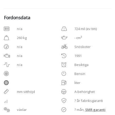
Fordonsdata
n/a
724 mil (ev tim)
3
260 kg
- cm
n/a
Snöskoter
n/a
1991
n/a
Besiktiga
Bensin
liter
mm sitthöjd
A-behörighet
? år fabriksgaranti
växlar
? mån,
SMR garanti