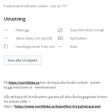
Publicerad 8 månader sedan
· Läst av 717
Utrustning
Flipboggi
Superfint skick i övrigt!
Slitna slides och styrstål
Nytt batteri
Handtagsvärme fram och
Back
bak
Visa alla 13 objekt
På
https://northbike.se
kan du köpa alla fordon online! - enkelt -
tryggt med bank id – hemleverans!
Går att köpa till 24 månaders garanti på alla våra begagnade fordon
för enbart 2995:- !
https://
https://www.northbike.se/kopvillkor/trygghetsgaranti