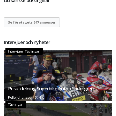
Du kanske också gillar
Se företagets 647 annonser
Intervjuer och nyheter
Intervjuer Tävlingar
Prisutdelning Superbike Anton Södergren
Pelle Johansson,
4 jul
Tävlingar