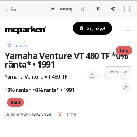
Åter
Bokning
Sälj något
Tillbaka
Såld
Yamaha Venture VT 480 TF *0%
ränta* • 1991
29 900 kr
Yamaha Venture VT 480 TF
0
0
0
*0% ränta* *0% ränta* • 1991
Såld
Säljes av
NORTHBIKE UMEÅ
·
Partner