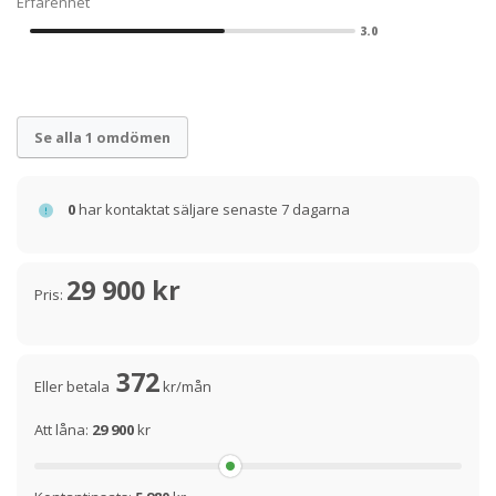
Erfarenhet
3.0
Se alla 1 omdömen
0
har kontaktat säljare senaste 7 dagarna
29 900 kr
Pris:
372
Eller betala
kr/mån
Att låna:
29 900
kr