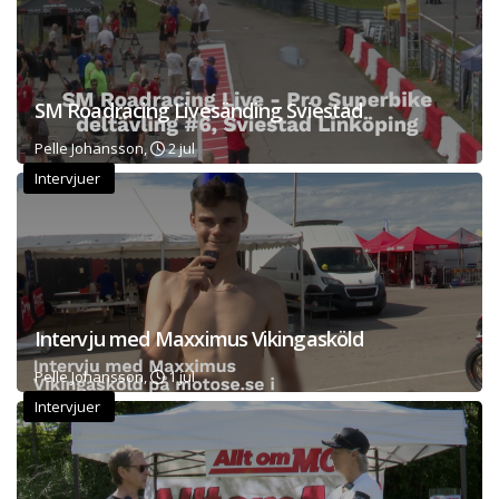
SM Roadracing Livesänding Sviestad
Pelle Johansson,
2 jul
Intervjuer
Intervju med Maxximus Vikingasköld
Pelle Johansson,
1 jul
Intervjuer