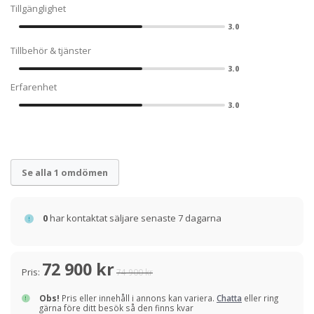
Tillgänglighet
3.0
Tillbehör & tjänster
3.0
Erfarenhet
3.0
Se alla 1 omdömen
0
har kontaktat säljare senaste 7 dagarna
72 900 kr
Pris:
74 900 kr
Obs!
Pris eller innehåll i annons kan variera.
Chatta
eller ring
gärna före ditt besök så den finns kvar