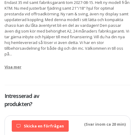
Endast 35 mil samt fabriksgaranti tom 2027-08-15. Helt ny modell från
KTM. Nu med justerbar fjädring samt 21"/18" hjul för optimal
prestanda vid offroadkörning. Ny ram & sving, även ny display samt
uppdaterad koppling. Med denna modell i sitt lätta och kompakta
chassi kan du låta äventyret bli en del av vardagen! Den passar
även dig som kör med behörighet A2, 24 månaders fabriksgaranti. Vi
tar gärna inbyte och hjälper till med finansiering. Vill du ha din nya
hoj hemlevererad så löser vi även detta. Vi har en stor
tillbehörsavdelning för både dig och din mc. Välkommen in till oss
på
...
Visa mer
Intresserad av
produkten?
(Svar inom ca 20 min)
Skicka en förfrågan