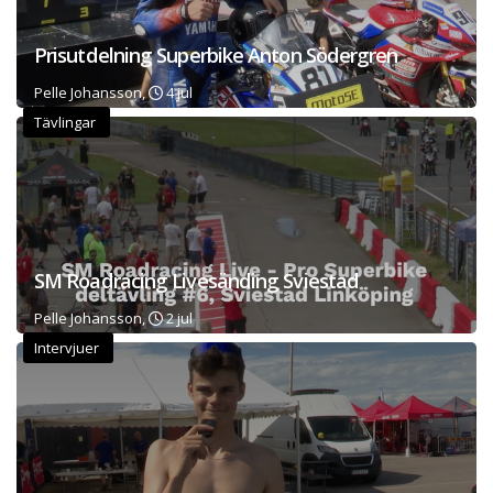
Prisutdelning Superbike Anton Södergren
Pelle Johansson,
4 jul
Tävlingar
SM Roadracing Livesänding Sviestad
Pelle Johansson,
2 jul
Intervjuer