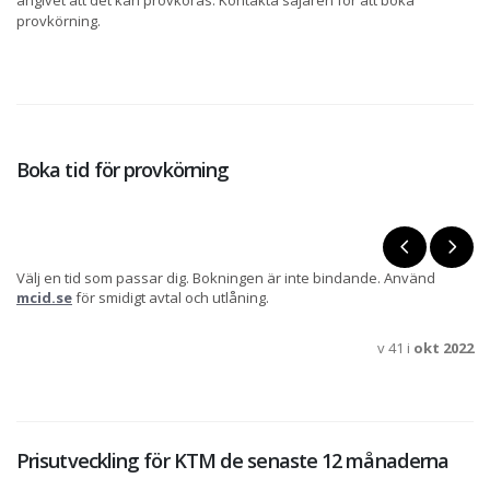
angivet att det kan provköras. Kontakta säjaren för att boka
provkörning.
Boka tid för provkörning
Välj en tid som passar dig. Bokningen är inte bindande. Använd
mcid.se
för smidigt avtal och utlåning.
v 41 i
okt 2022
Prisutveckling för KTM de senaste 12 månaderna