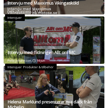
Intervju med Maxximus Vikingasköld
Pelle Johansson,
1 jul
Intervjuer
Intervju med Tidningen Allt om MC
Pelle Johansson,
14 jun
Intervjuer Produkter & tillbehör
Helena Marklund presenterar nya däck från
Michelin