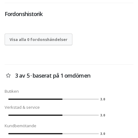
Fordonshistorik
Visa alla 0 fordonshändelser
3 av 5 · baserat på 1 omdömen
Butiken
3.0
Verkstad & service
3.0
Kundbemötande
3.0