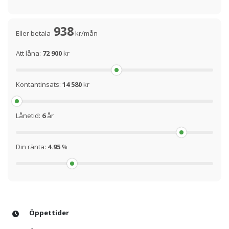
938
Eller betala
kr/mån
Att låna:
72 900
kr
Kontantinsats:
14 580
kr
Lånetid:
6
år
Din ränta:
4.95
%
Öppettider