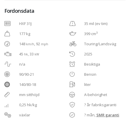
Fordonsdata
HXF 31J
35 mil (ev tim)
3
177 kg
399 cm
148
, 92
Touring/Landsväg
km/h
mph
45
, 33
2025
hk
kW
n/a
Besiktiga
90/90-21
Bensin
140/80-18
liter
mm sitthöjd
A-behörighet
0,25 hk/kg
? år fabriksgaranti
växlar
? mån,
SMR garanti