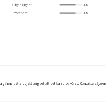
Tillgänglighet
3.5
Erfarenhet
3.5
org finns detta objekt angivet att det kan provköras. Kontakta säjaren