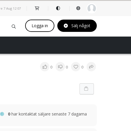
re 7 Aug
12
:
07
Logga in
Sälj något
0
0
0
0
har kontaktat säljare senaste 7 dagarna