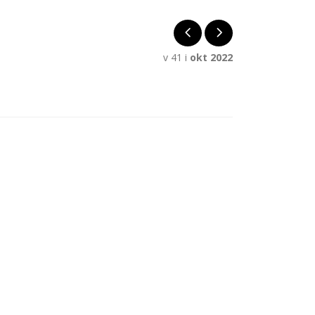
v 41 i
okt 2022