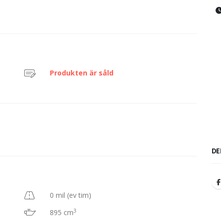
Produkten är såld
DE
0 mil (ev tim)
3
895 cm