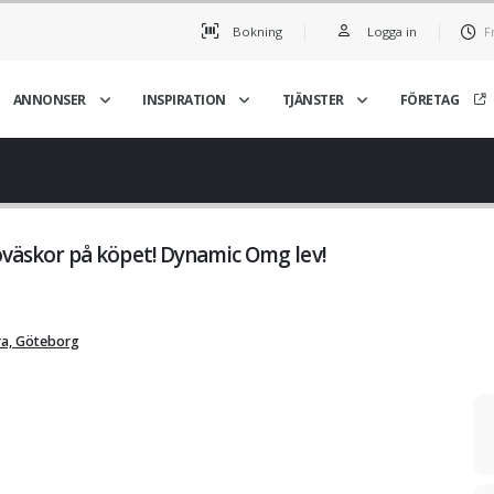
Bokning
Logga in
F
ANNONSER
INSPIRATION
TJÄNSTER
FÖRETAG
äskor på köpet! Dynamic Omg lev!
ra, Göteborg