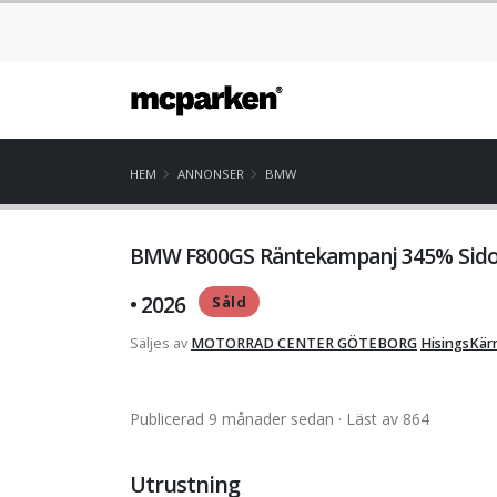
HEM
ANNONSER
BMW
BMW F800GS Räntekampanj 345% Sidov
• 2026
Såld
Säljes av
MOTORRAD CENTER GÖTEBORG
HisingsKär
Publicerad 9 månader sedan
· Läst av 864
Utrustning