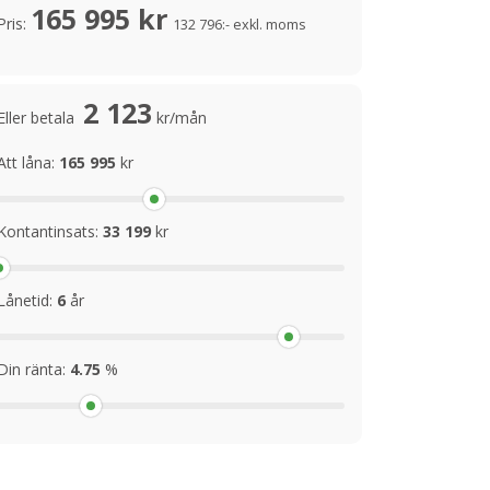
165 995 kr
Pris:
132 796:- exkl. moms
2 123
Eller betala
kr/mån
Att låna:
165 995
kr
Kontantinsats:
33 199
kr
Lånetid:
6
år
Din ränta:
4.75
%