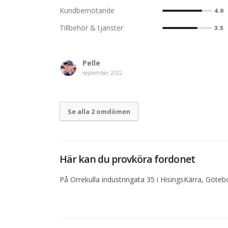
Kundbemötande
4.0
Tillbehör & tjänster
3.5
Pelle
september 2022
Se alla 2 omdömen
Här kan du provköra fordonet
På Orrekulla industringata 35 i HisingsKärra, Göteb