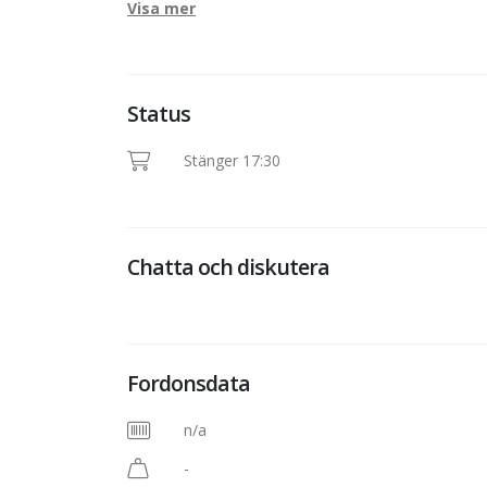
Visa mer
Status
Stänger 17:30
Chatta och diskutera
Fordonsdata
n/a
-