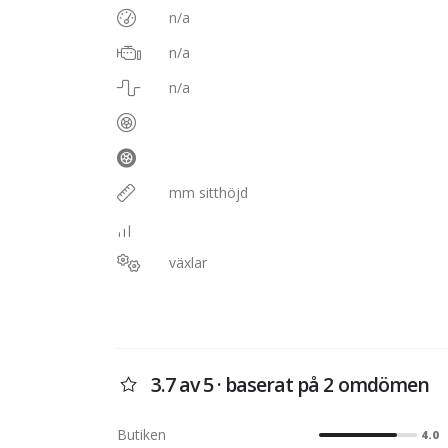
n/a
n/a
n/a
mm sitthöjd
växlar
3.7 av 5 · baserat på 2 omdömen
Butiken
4.0