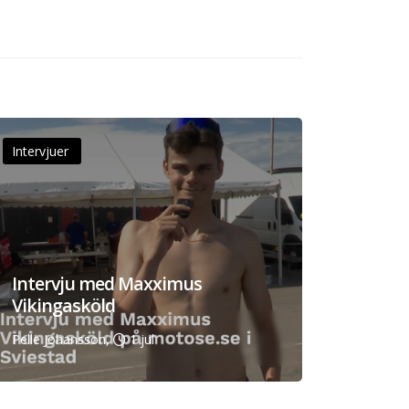
Intervjuer
Intervju med Maxximus
Vikingasköld
Pelle Johansson,
1 jul