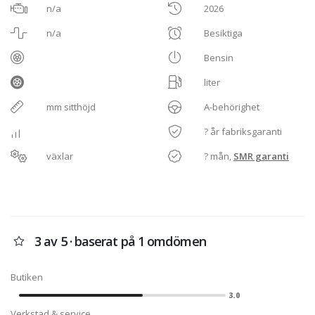
n/a
2026
n/a
Besiktiga
Bensin
liter
mm sitthöjd
A-behörighet
? år fabriksgaranti
växlar
? mån,
SMR garanti
3 av 5 · baserat på 1 omdömen
Butiken
3.0
Verkstad & service