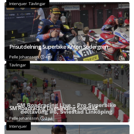
Intervjuer Tävlingar
Prisutdelning Superbike Anton Södergren
Pelle Johansson,
4 jul
Tävlingar
SM Roadracing Livesänding Sviestad
Pelle Johansson,
2 jul
Intervjuer