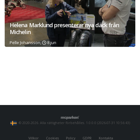
Helena Marklund presenterar nya däck från
Michelin
Pelle Johansson,
8 jun
© 2020-2026. Alla rättigheter förbehålles. 1.0.0.0 (2026-07-31 10:56:43)
Villkor
Cookies
Policy
GDPR
Kontakta