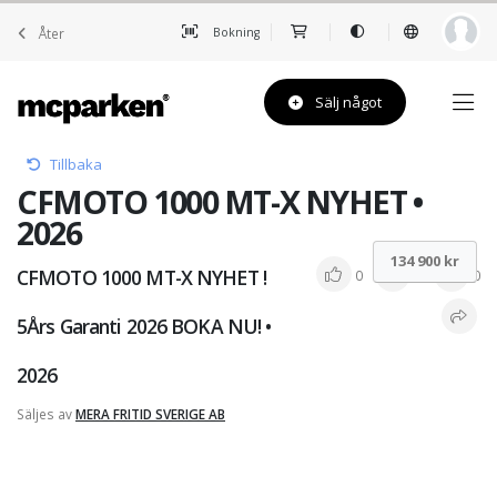
Åter
Bokning
Sälj något
Tillbaka
CFMOTO 1000 MT-X NYHET •
2026
134 900 kr
CFMOTO 1000 MT-X NYHET !
0
0
0
5Års Garanti 2026 BOKA NU! •
2026
Säljes av
MERA FRITID SVERIGE AB