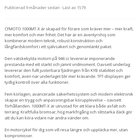
Publicerad 9 månader sedan
· Läst av 1579
CFMOTO 1000MT-X är skapad för förare som kräver mer – mer kraft,
mer komfort och mer frihet. Det här är en äventyrshoj som
kombinerar modern teknik, robust konstruktion och
långfärdskomfort i ett självsäkert och genomtänkt paket.
Den vätskekylda motorn på 946 cc levererar imponerande
prestanda med ett starkt och jämnt vridmoment. Oavsett underlag
levererar den fullt justerbara fjädringen från KYB stabilitet och
komfort, även när underlaget blir mer krävande. TFT-displayen ger
tydlig kontroll över alla funktioner.
Fem körlägen, avancerade säkerhetssystem och modern elektronik
skapar en trygg och anpassningsbar körupplevelse – oavsett
förhållanden. 1000MT-X är utrustad för att klara både asfalt och
terräng. Kraftfulla bromsar, hög markfrigång och slitstarka däck gör
att du kan köra vidare när andra vänder om.
En motorcykel för dig som vill resa längre och upptäcka mer, utan
kompromisser.