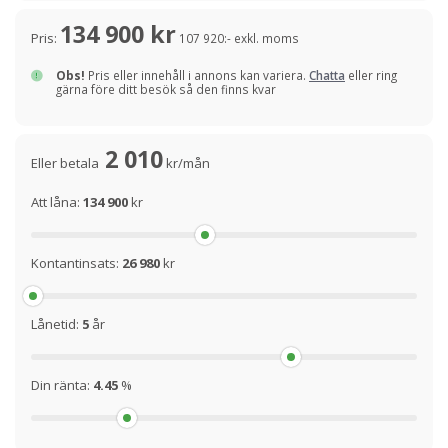
134 900 kr
Pris:
107 920:- exkl. moms
Obs!
Pris eller innehåll i annons kan variera.
Chatta
eller ring
gärna före ditt besök så den finns kvar
2 010
Eller betala
kr/mån
Att låna:
134 900
kr
Kontantinsats:
26 980
kr
Lånetid:
5
år
Din ränta:
4.45
%