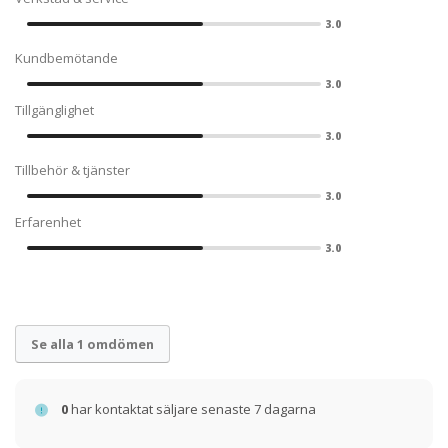
3.0
Kundbemötande
3.0
Tillgänglighet
3.0
Tillbehör & tjänster
3.0
Erfarenhet
3.0
Se alla 1 omdömen
0
har kontaktat säljare senaste 7 dagarna