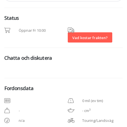
Status
Öppnar Fr 10:00
Vad kostar frakten?
Chatta och diskutera
Fordonsdata
0 mil (ev tim)
3
-
- cm
n/a
Touring/Landsväg