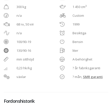
3
300 kg
1 450 cm
n/a
Custom
68
, 50
1999
hk
kW
n/a
Besiktiga
100/90-19
Bensin
130/90-16
liter
mm sitthöjd
A-behörighet
0,23 hk/kg
? år fabriksgaranti
växlar
? mån,
SMR garanti
Fordonshistorik