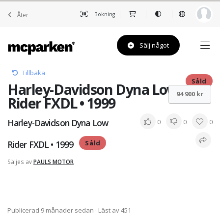
Åter
Bokning
Sälj något
Tillbaka
Såld
Harley-Davidson Dyna Low
94 900 kr
Rider FXDL • 1999
Harley-Davidson Dyna Low
0
0
0
Rider FXDL • 1999
Såld
Säljes av
PAULS MOTOR
Publicerad 9 månader sedan
· Läst av 451