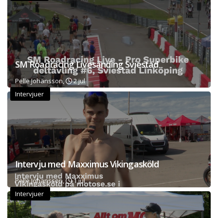
SM Roadracing Livesänding Sviestad
Pelle Johansson,
2 jul
Intervjuer
Intervju med Maxximus Vikingasköld
Pelle Johansson,
1 jul
Intervjuer