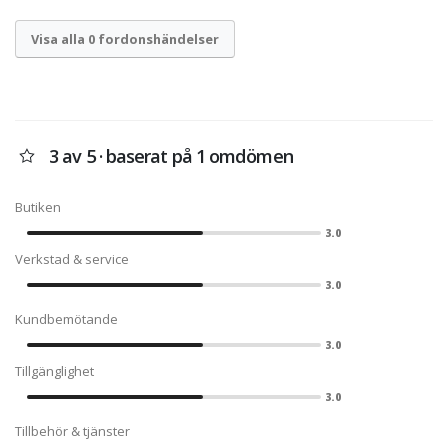
Visa alla 0 fordonshändelser
3 av 5 · baserat på 1 omdömen
Butiken
3.0
Verkstad & service
3.0
Kundbemötande
3.0
Tillgänglighet
3.0
Tillbehör & tjänster