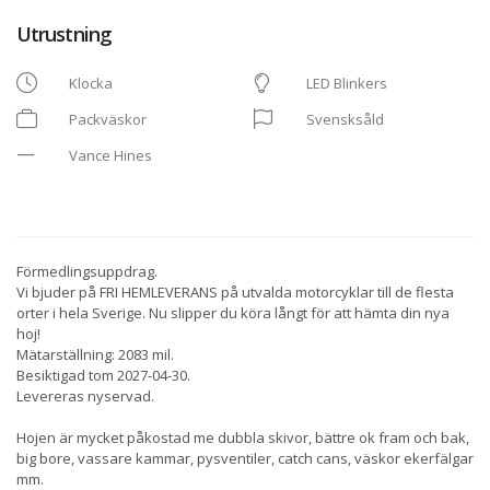
Utrustning
Klocka
LED Blinkers
Packväskor
Svensksåld
Vance Hines
Förmedlingsuppdrag.
Vi bjuder på FRI HEMLEVERANS på utvalda motorcyklar till de flesta
orter i hela Sverige. Nu slipper du köra långt för att hämta din nya
hoj!
Mätarställning: 2083 mil.
Besiktigad tom 2027-04-30.
Levereras nyservad.
Hojen är mycket påkostad me dubbla skivor, bättre ok fram och bak,
big bore, vassare kammar, pysventiler, catch cans, väskor ekerfälgar
mm.