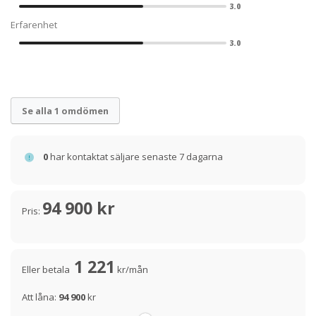
3.0
Erfarenhet
3.0
Se alla 1 omdömen
0
har kontaktat säljare senaste 7 dagarna
94 900 kr
Pris:
1 221
Eller betala
kr/mån
Att låna:
94 900
kr