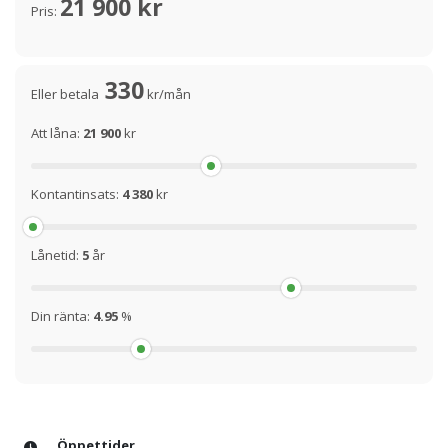
21 900 kr
Pris:
330
Eller betala
kr/mån
Att låna:
21 900
kr
Kontantinsats:
4 380
kr
Lånetid:
5
år
Din ränta:
4.95
%
Öppettider