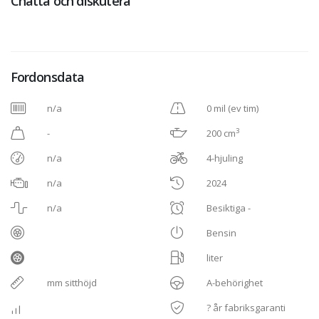
Chatta och diskutera
Fordonsdata
n/a
0 mil (ev tim)
3
-
200 cm
n/a
4-hjuling
n/a
2024
n/a
Besiktiga -
Bensin
liter
mm sitthöjd
A-behörighet
? år fabriksgaranti