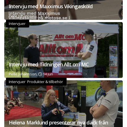
Intervju med Maxximus Vikingasköld
Pelle Johansson,
1 jul
Intervjuer
Intervju med Tidningen Allt om MC
Pelle Johansson,
14 jun
Intervjuer Produkter & tillbehör
Helena Marklund presenterar nya däck från