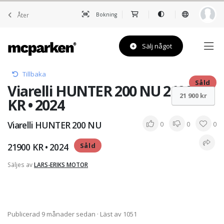
Åter
Bokning
Sälj något
Tillbaka
Såld
Viarelli HUNTER 200 NU 21900
21 900 kr
KR • 2024
Viarelli HUNTER 200 NU
0
0
0
21900 KR • 2024
Såld
Säljes av
LARS-ERIKS MOTOR
Publicerad 9 månader sedan
· Läst av 1051