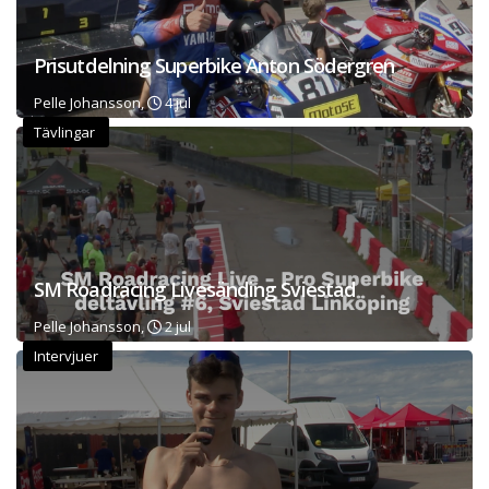
Prisutdelning Superbike Anton Södergren
Pelle Johansson,
4 jul
Tävlingar
SM Roadracing Livesänding Sviestad
Pelle Johansson,
2 jul
Intervjuer