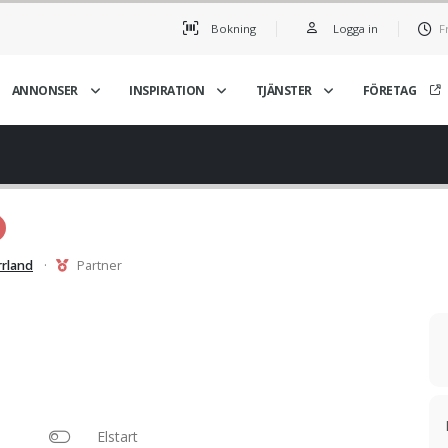
Bokning
Logga in
F
ANNONSER
INSPIRATION
TJÄNSTER
FÖRETAG
rrland
·
Partner
Elstart