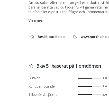
Om du söker efter en motorcykel eller skoter, vill lö
bara vill berätta vad du tycker. Vi vill gärna veta m
telefon eller e-post. Dina frågor och kommentarer 
behöver hjälp med en order eller kanske bara vill p
Visa mer
skoter eller vattenskoter tveka inte att kontakta oss
Skulle det vara så att du försöker ringa på kvällen e
inte är på plats, då kan du alltid använda formuläre
besvarar vi din fråga så fort som möjligt.
Besök butiksida
www.northbike.
3 av 5 · baserat på 1 omdömen
Butiken
3.0
Kundbemötande
3.0
Tillbehör & tjänster
3.0