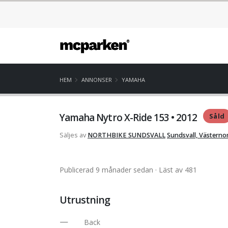
HEM
ANNONSER
YAMAHA
Yamaha Nytro X-Ride 153 • 2012
Såld
Säljes av
NORTHBIKE SUNDSVALL
Sundsvall, Västerno
Publicerad 9 månader sedan
· Läst av 481
Utrustning
Back