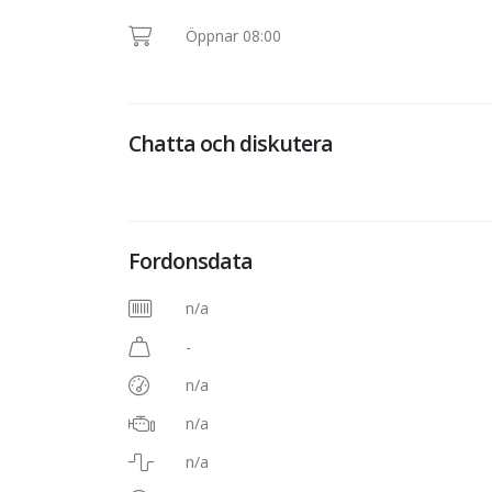
Öppnar 08:00
Chatta och diskutera
Fordonsdata
n/a
-
n/a
n/a
n/a