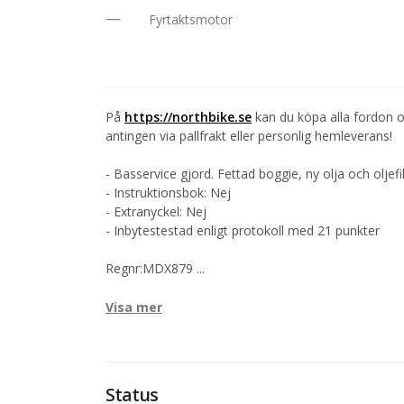
Fyrtaktsmotor
På
https://northbike.se
kan du köpa alla fordon o
antingen via pallfrakt eller personlig hemleverans!
- Basservice gjord. Fettad boggie, ny olja och oljefi
- Instruktionsbok: Nej
- Extranyckel: Nej
- Inbytestestad enligt protokoll med 21 punkter
Regnr:MDX879
...
Visa mer
Status