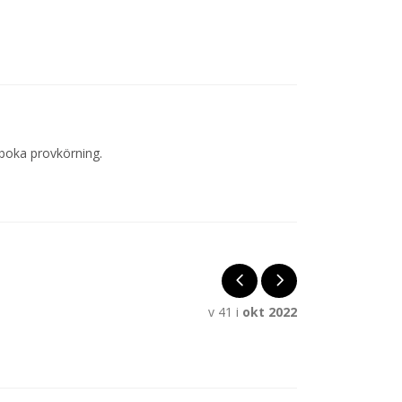
 boka provkörning.
v 41 i
okt 2022