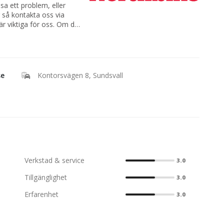
sa ett problem, eller
er så kontakta oss via
är viktiga för oss. Om du
rata lite om MC, ATV,
 via telefon eller e-post.
ller helgen så kanske vi
t på höger sida så
se
Kontorsvägen 8, Sundsvall
Verkstad & service
3.0
Tillgänglighet
3.0
Erfarenhet
3.0