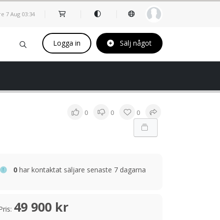
re 7 Aug
03
34
Logga in
Sälj något
0
0
0
0
har kontaktat säljare senaste 7 dagarna
49 900 kr
Pris: