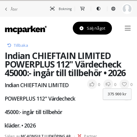
Åter
Bokning
Sälj något
Tillbaka
Indian CHIEFTAIN LIMITED
POWERPLUS 112" Värdecheck
45000:- ingår till tillbehör • 2026
Indian CHIEFTAIN LIMITED
0
0
0
375 900 kr
POWERPLUS 112" Värdecheck
45000:- ingår till tillbehör
kläder. • 2026
Säljes av
MC-KONSULT I LIDKÖPING AB
·
Partner