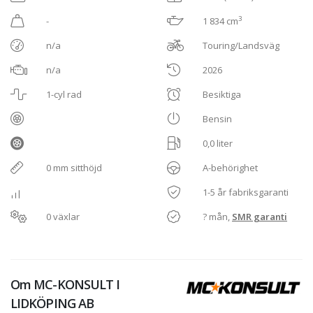
3
-
1 834 cm
n/a
Touring/Landsväg
n/a
2026
1-cyl rad
Besiktiga
Bensin
0,0 liter
0 mm sitthöjd
A-behörighet
1-5 år fabriksgaranti
0 växlar
? mån,
SMR garanti
Om
MC-KONSULT I
LIDKÖPING AB