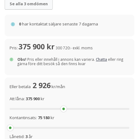
Se alla 3 omdömen
0
har kontaktat säljare senaste 7 dagarna
375 900 kr
Pris:
300 720:- exkl. moms
Obs!
Pris eller innehåll i annons kan variera.
Chatta
eller ring
gärna före ditt besök så den finns kvar
2 926
Eller betala
kr/mån
Att låna:
375 900
kr
Kontantinsats:
75 180
kr
Lånetid:
3
år