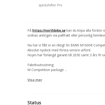
quickshifter Pro
På
https://northbike.se
kan du köpa alla fordon o
ordnas antingen via pallfrakt eller personlig hemlev
Nu har vi fått in en riktigt fin BMW M1000R Competi
Absolut nyskick med första service utförd.
Hojen har förlängd garanti till 2030 samt 3 års fri ser
Fabriksutrustning:
M Competition package
...
Visa mer
Status