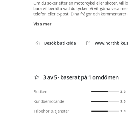
Om du söker efter en motorcykel eller skoter, vill lö
bara vill berätta vad du tycker. Vi vill gärna veta m
telefon eller e-post. Dina frågor och kommentarer 
behöver hjälp med en order eller kanske bara vill p
Visa mer
skoter eller vattenskoter tveka inte att kontakta oss
Skulle det vara så att du försöker ringa på kvällen e
inte är på plats, då kan du alltid använda formuläre
besvarar vi din fråga så fort som möjligt.
Besök butiksida
www.northbike.
3 av 5 · baserat på 1 omdömen
Butiken
3.0
Kundbemötande
3.0
Tillbehör & tjänster
3.0