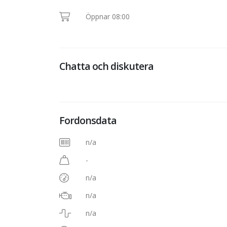
Öppnar 08:00
Chatta och diskutera
Fordonsdata
n/a
-
n/a
n/a
n/a