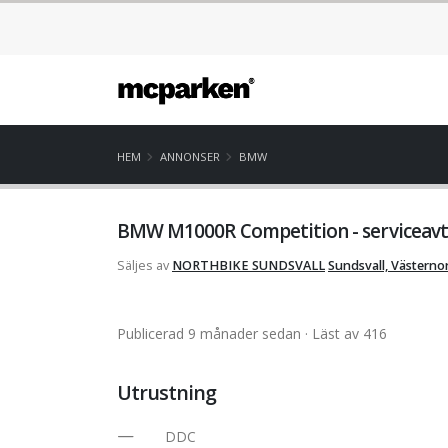
HEM
ANNONSER
BMW
BMW M1000R Competition - serviceavta
Säljes av
NORTHBIKE SUNDSVALL
Sundsvall, Västerno
Publicerad 9 månader sedan
· Läst av 416
Utrustning
DDC