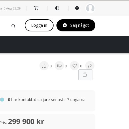
or 6 Aug
22
29
Logga in
Sälj något
0
0
0
0
har kontaktat säljare senaste 7 dagarna
299 900 kr
Pris: