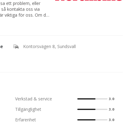
sa ett problem, eller
er så kontakta oss via
är viktiga för oss. Om du
rata lite om MC, ATV,
 via telefon eller e-post.
ller helgen så kanske vi
t på höger sida så
se
Kontorsvägen 8, Sundsvall
Verkstad & service
3.0
Tillgänglighet
3.0
Erfarenhet
3.0