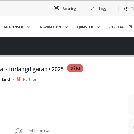
Bokning
Logga in
T
ANNONSER
INSPIRATION
TJÄNSTER
FÖRETAG
l - förlängd garan • 2025
Såld
rrland
·
Partner
M-bromsar