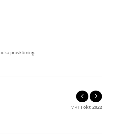
 boka provkörning.
v 41 i
okt 2022