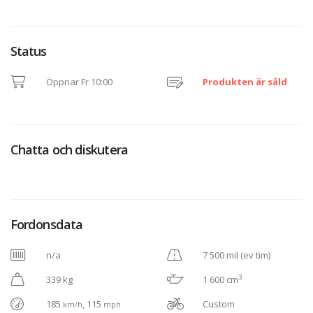
Status
Öppnar Fr 10:00
Produkten är såld
Chatta och diskutera
Fordonsdata
n/a
7 500 mil (ev tim)
3
339 kg
1 600 cm
185
, 115
Custom
km/h
mph