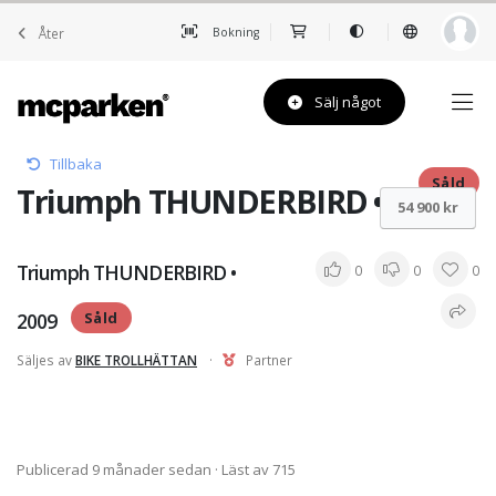
Åter
Bokning
Sälj något
Tillbaka
Såld
Triumph THUNDERBIRD • 2009
54 900 kr
Triumph THUNDERBIRD •
0
0
0
2009
Såld
Säljes av
BIKE TROLLHÄTTAN
·
Partner
Publicerad 9 månader sedan
· Läst av 715