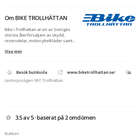
Om
BIKE TROLLHÄTTAN
Bike i Trollhättan är en av Sveriges
största återförsäljare av skydd,
reservdelar, motorcykelkläder samt
motorcyklar från BMW, Ducati, Harley-
Visa mer
Davidson, Kawasaki, KTM och
Yamaha. Vi säljer också mopeder från
Sherco och elmopeder från NIU.
Besök butiksida
www.biketrollhattan.se/
Vi säljer kläder och utrustning från de
absolut främsta varumärkena.
Lextorpsvägen 997, Trollhättan
Personlig utrustning från bl.a. Klim,
Rukka, Scott, Jofama, Lindstrands,
Halvarsson. Väskor från Giant Loop
och Kriega och reservdelar och
tillbehör till i stort sett alla märken.
3.5 av 5 · baserat på 2 omdömen
Butiken