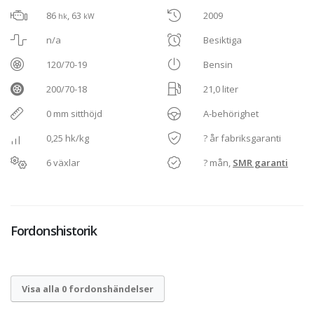
86
, 63
2009
hk
kW
n/a
Besiktiga
120/70-19
Bensin
200/70-18
21,0 liter
0 mm sitthöjd
A-behörighet
0,25 hk/kg
? år fabriksgaranti
6 växlar
? mån,
SMR garanti
Fordonshistorik
Visa alla 0 fordonshändelser