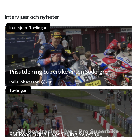
Intervjuer och nyheter
Intervjuer Tävlingar
Prisutdelning Superbike Anton Södergren
Pelle Johansson,
4 jul
Tävlingar
SM Roadracing Livesänding Sviestad