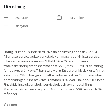
Utrustning
2st rutor
2st väskor
sissybar
Häftig Triumph Thunderbird! *Nästa besiktning senast: 2027-04-30
*Senaste service aukto-verkstad: Hemmaservad *Nästa service:
Bike servar innan leverans *Effekt: 86hk *Garanti: 3 mån
trafiksäkerhetsgaranti (samma som SMR), max 300 mil. *Utrustning:
Annat avgasrör + org, T-bar styre + org. låsbart tanklock + org, Annat
säte + org. *Mc:n har genomgått ett inbytestest på 48 punkter utan
anmärkningar. *Bra att veta: Framdäck 80% kvar. Bakdäck 90% kvar.
Fint skick! Instruktionsbok- servicebok och extranyckel finns.
Månadskostnad baserat på: 40% Kontantinsats. 50% restvärde 36
månader
...
Visa mer