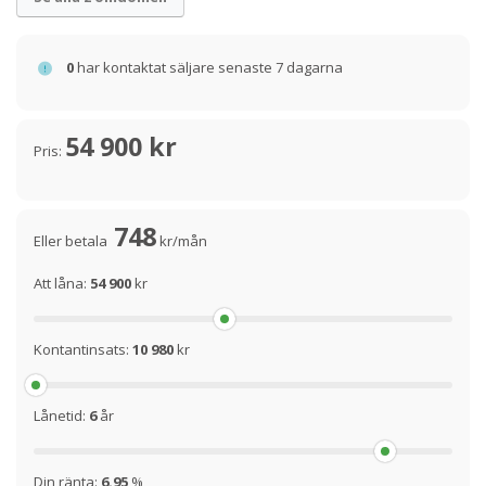
0
har kontaktat säljare senaste 7 dagarna
54 900 kr
Pris:
748
Eller betala
kr/mån
Att låna:
54 900
kr
Kontantinsats:
10 980
kr
Lånetid:
6
år
Din ränta:
6.95
%