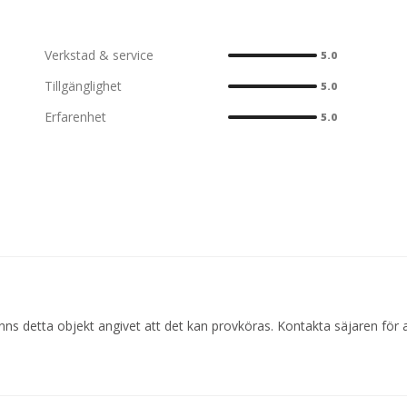
Verkstad & service
5.0
Tillgänglighet
5.0
Erfarenhet
5.0
ns detta objekt angivet att det kan provköras. Kontakta säjaren för 