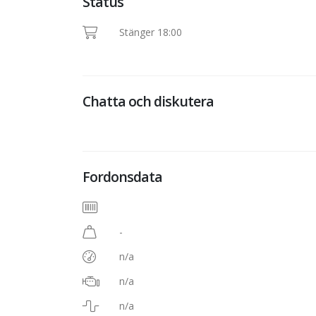
Status
Stänger 18:00
Chatta och diskutera
Fordonsdata
-
n/a
n/a
n/a