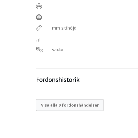
mm sitthöjd
växlar
Fordonshistorik
Visa alla 0 fordonshändelser