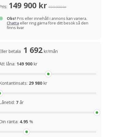
149 900 kr
Pris:
159 900 kr
Obs!
Pris eller innehåll i annons kan variera.
Chatta
eller ring gärna före ditt besök så den
finns kvar
1 692
Eller betala
kr/mån
Att låna:
149 900
kr
Kontantinsats:
29 980
kr
Lånetid:
7
år
Din ränta:
4.95
%