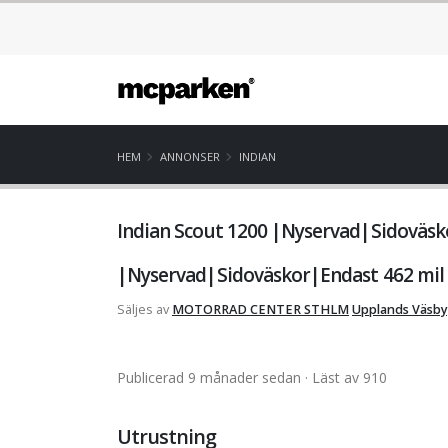
HEM
ANNONSER
INDIAN
Indian Scout 1200 |Nyservad|Sidoväsk
|Nyservad|Sidoväskor|Endast 462 mil|
Säljes av
MOTORRAD CENTER STHLM
Upplands Väsby
Publicerad 9 månader sedan
· Läst av 910
Utrustning