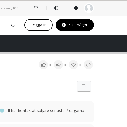
re 7 Aug
10
:
53
Logga in
Sälj något
0
0
0
0
har kontaktat säljare senaste 7 dagarna