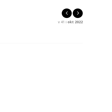
v 41 i
okt 2022