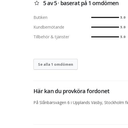
5 av 5 · baserat på 1 omdömen
Butiken
5.0
Kundbemötande
5.0
Tillbehör & tjänster
5.0
Se alla 1 omdömen
Här kan du provköra fordonet
På Slånbärsvägen 6 i Upplands Väsby, Stockholm fin