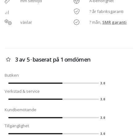
mm sitthöjd
A-behörighet
? år fabriksgaranti
växlar
? mån,
SMR garanti
3 av 5 · baserat på 1 omdömen
Butiken
3.0
Verkstad & service
3.0
Kundbemötande
3.0
Tillgänglighet
3.0