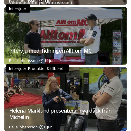
Pelle Johansson,
1 jul
Intervjuer
Intervju med Tidningen Allt om MC
Pelle Johansson,
14 jun
Intervjuer Produkter & tillbehör
Helena Marklund presenterar nya däck från
Michelin
Pelle Johansson,
8 jun