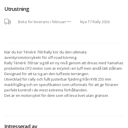
Utrustning
Boka för leverans i februari
Nya T7 Rally 2026
När du kör Ténéré 700 Rally kör du den ultimata
äventyrsmotorcykeln för off-road körning.
Rally Ténéré 700 tar sig till en ny nivå genom att drivas med Yamahas
prisbelönta CP2-motor som är inrymd i en tuff men ändå lätt stålram.
Designad för att ta sig an den tuffaste terrängen.
Utvecklad för rally och fullt justerbar fjädring från KYB 255 mm
markfrigång och en specifikation som utformats för att ge föraren
perfekt kontroll i de mest extrema förhållanden.
Det är en motorcykel för dem som vill leva livet utan gränser.
Intresserad av