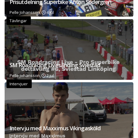
Prisutdelning Superbike Anton Södergren
Pelle Johansson,
4 jul
Tävlingar
SM Roadracing Livesänding Sviestad
Pelle Johansson,
2 jul
Intervjuer
Intervju med Maxximus Vikingasköld