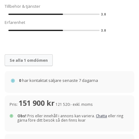
Tillbehör & tjänster
3.0
Erfarenhet
3.0
Se alla 1 omdömen
0
har kontaktat säljare senaste 7 dagarna
151 900 kr
Pris:
121 520:- exkl. moms
Obs!
Pris eller innehåll i annons kan variera.
Chatta
eller ring
gärna före ditt besök så den finns kvar