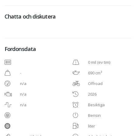
Chatta och diskutera
Fordonsdata
0 mil (ev tim)
3
-
690 cm
n/a
Offroad
n/a
2026
n/a
Besiktiga
Bensin
liter