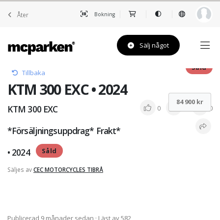
Åter
Bokning
Sälj något
Såld
Tillbaka
KTM 300 EXC • 2024
84 900 kr
KTM 300 EXC
0
0
0
*Försäljningsuppdrag* Frakt*
• 2024
Såld
Säljes av
CEC MOTORCYCLES TIBRÅ
Publicerad 9 månader sedan
· Läst av 582