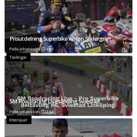
Prisutdelning Superbike Anton Södergren
Pelle Johansson,
4 jul
Tävlingar
SM Roadracing Livesänding Sviestad
Pelle Johansson,
2 jul
Intervjuer