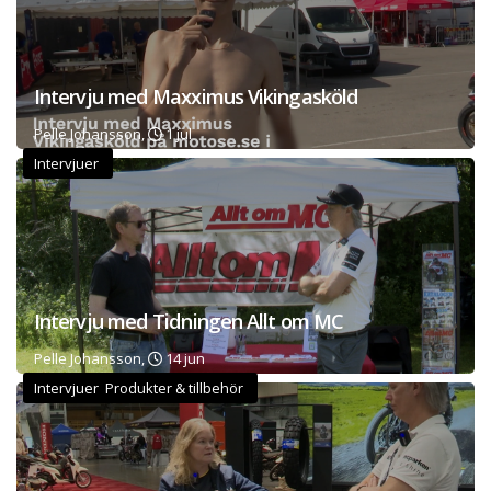
Intervju med Maxximus Vikingasköld
Pelle Johansson,
1 jul
Intervjuer
Intervju med Tidningen Allt om MC
Pelle Johansson,
14 jun
Intervjuer Produkter & tillbehör