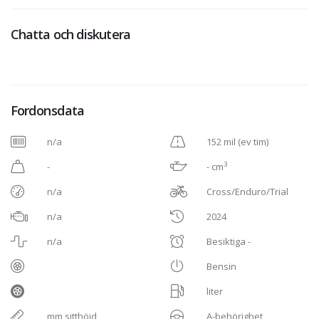
Chatta och diskutera
Fordonsdata
n/a
152 mil (ev tim)
3
-
- cm
n/a
Cross/Enduro/Trial
n/a
2024
n/a
Besiktiga -
Bensin
liter
mm sitthöjd
A-behörighet