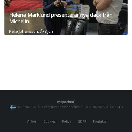
Helena Marklund presenterar nya däck från
Michelin
Pelle Johansson,
8 jun
© 2020-2026. Alla rättigheter förbehålles. 1.0.0.0 (2026-07-31 10:56:43)
Villkor
Cookies
Policy
GDPR
Kontakta