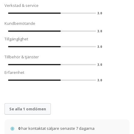
Verkstad & service
3.0
Kundbemötande
3.0
Tillgänglighet
3.0
Tillbehör & tjänster
3.0
Erfarenhet
3.0
Se alla 1 omdömen
0
har kontaktat säljare senaste 7 dagarna