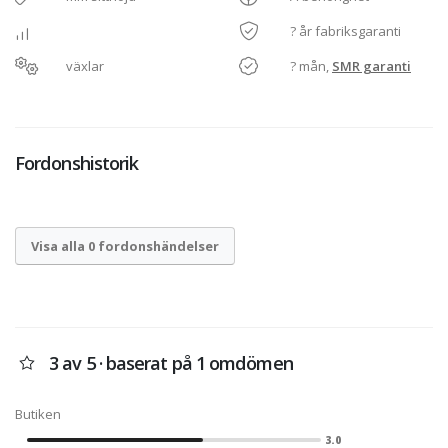
? år fabriksgaranti
växlar
? mån,
SMR garanti
Fordonshistorik
Visa alla 0 fordonshändelser
3 av 5 · baserat på 1 omdömen
Butiken
3.0