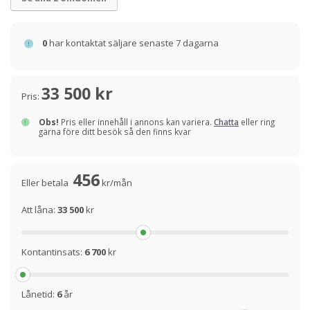
0
har kontaktat säljare senaste 7 dagarna
33 500 kr
Pris:
Obs!
Pris eller innehåll i annons kan variera.
Chatta
eller ring
gärna före ditt besök så den finns kvar
456
Eller betala
kr/mån
Att låna:
33 500
kr
Kontantinsats:
6 700
kr
Lånetid:
6
år