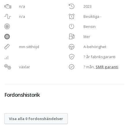
n/a
2023
n/a
Besiktiga -
Bensin
liter
mm sitthöjd
A-behörighet
? år fabriksgaranti
växlar
? mån,
SMR garanti
Fordonshistorik
Visa alla 0 fordonshändelser