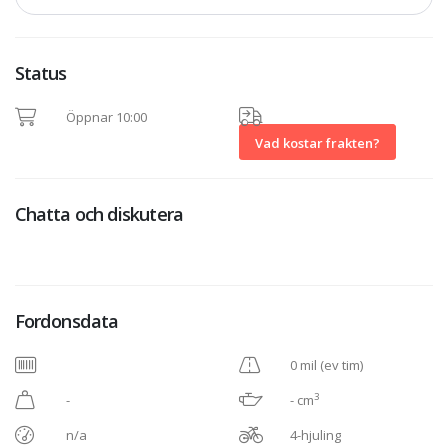
Status
Öppnar 10:00
Vad kostar frakten?
Chatta och diskutera
Fordonsdata
0 mil (ev tim)
3
-
- cm
n/a
4-hjuling