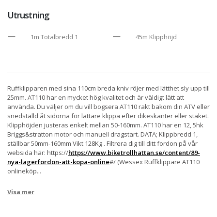
Utrustning
1m Totalbredd 1
45m Klipphöjd
Ruffklipparen med sina 110cm breda kniv röjer med lätthet sly upp till
25mm. AT110 har en mycket hög kvalitet och är väldigt lätt att
använda. Du väljer om du vill bogsera AT110 rakt bakom din ATV eller
snedställd åt sidorna för lättare klippa efter dikeskanter eller staket.
Klipphöjden justeras enkelt mellan 50-160mm. AT110 har en 12, 5hk
Briggs&stratton motor och manuell dragstart. DATA; Klippbredd 1,
ställbar 50mm-160mm Vikt 128Kg . Filtrera dig till ditt fordon på vår
websida här: https://
https://www.biketrollhattan.se/content/89-
nya-lagerfordon-att-kopa-online
#/ (Wessex Ruffklippare AT110
onlineköp
...
Visa mer