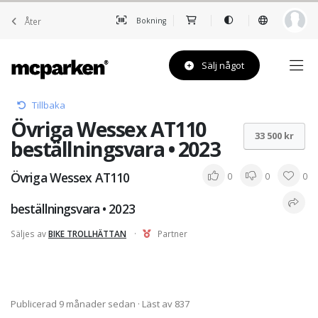
Åter
Bokning
Sälj något
Tillbaka
Övriga Wessex AT110
33 500 kr
beställningsvara • 2023
Övriga Wessex AT110
0
0
0
beställningsvara • 2023
Säljes av
BIKE TROLLHÄTTAN
·
Partner
Publicerad 9 månader sedan
· Läst av 837