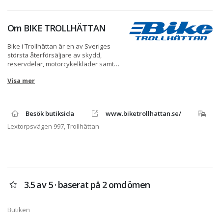
Om
BIKE TROLLHÄTTAN
Bike i Trollhättan är en av Sveriges
största återförsäljare av skydd,
reservdelar, motorcykelkläder samt
motorcyklar från BMW, Ducati, Harley-
Visa mer
Davidson, Kawasaki, KTM och
Yamaha. Vi säljer också mopeder från
Sherco och elmopeder från NIU.
Besök butiksida
www.biketrollhattan.se/
Vi säljer kläder och utrustning från de
absolut främsta varumärkena.
Lextorpsvägen 997, Trollhättan
Personlig utrustning från bl.a. Klim,
Rukka, Scott, Jofama, Lindstrands,
Halvarsson. Väskor från Giant Loop
och Kriega och reservdelar och
tillbehör till i stort sett alla märken.
3.5 av 5 · baserat på 2 omdömen
Butiken