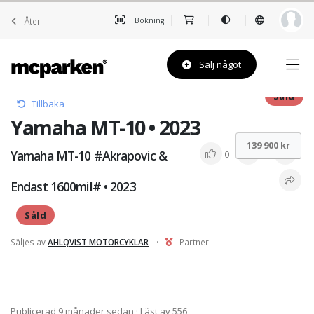
Åter
Bokning
Sälj något
Såld
Tillbaka
Yamaha MT-10 • 2023
139 900 kr
Yamaha MT-10 #Akrapovic &
0
0
1
Endast 1600mil# • 2023
Såld
Säljes av
AHLQVIST MOTORCYKLAR
·
Partner
Publicerad 9 månader sedan
· Läst av 556