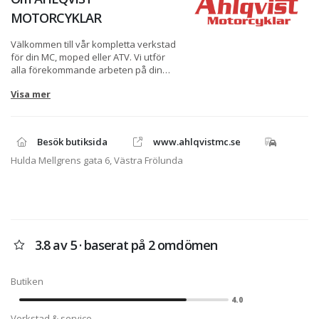
MOTORCYKLAR
Välkommen till vår kompletta verkstad
för din MC, moped eller ATV. Vi utför
alla förekommande arbeten på din
Honda, gammal som ny. Allt från
Visa mer
avancerade motorarbeten till punka
på mopeden. Vi är auktoriserade för:
Honda motorcyklar, moped och ATV.
Peugeot mopeder. Rieju mopeder. Vi
Besök butiksida
www.ahlqvistmc.se
utför även arbeten på många andra
fabrikat.
Hulda Mellgrens gata 6, Västra Frölunda
Ahlqvist Motorcyklar är Sveriges
största Honda Center. Hos oss hittar
du fullt sortiment av Honda
motorcyklar, ATV, mopeder,
orginaltillbehör och reservdelar. Vi har
3.8 av 5 · baserat på 2 omdömen
även en auktoriserad Verkstad där vi
utför alla jobb på just Din Honda.
Butiken
4.0
Verkstad & service