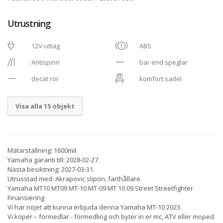
Utrustning
12V-uttag
ABS
Antispinn
bar end speglar
decat rör
komfort sadel
Visa alla 15 objekt
Mätarställning: 1600mil.
Yamaha garanti till: 2028-02-27.
Nästa besiktning: 2027-03-31.
Utrusstad med: Akrapovic slipon, farthållare.
Yamaha MT10 MT09 MT-10 MT-09 MT 10 09 Street Streetfighter
Finansiering
Vi har nöjet att kunna erbjuda denna Yamaha MT-10 2023.
Vi köper – förmedlar - förmedling och byter in er mc, ATV eller moped.