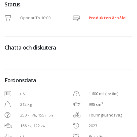
Status
Öppnar To 10:00
Produkten är såld
Chatta och diskutera
Fordonsdata
n/a
1 600 mil (ev tim)
3
212 kg
998 cm
250
, 155
Touring/Landsväg
km/h
mph
166
, 122
2023
hk
kW
n/a
Besiktiga