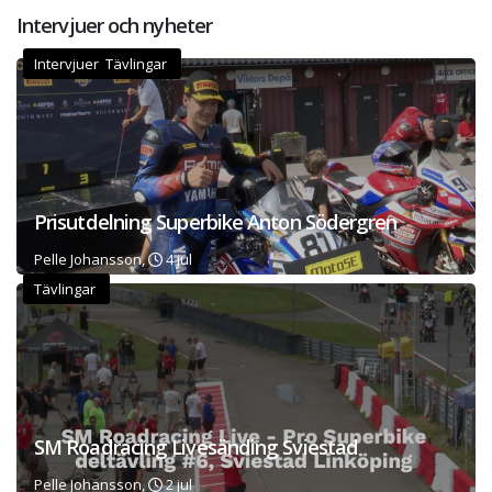
Intervjuer och nyheter
Intervjuer Tävlingar
Prisutdelning Superbike Anton Södergren
Pelle Johansson,
4 jul
Tävlingar
SM Roadracing Livesänding Sviestad
Pelle Johansson,
2 jul