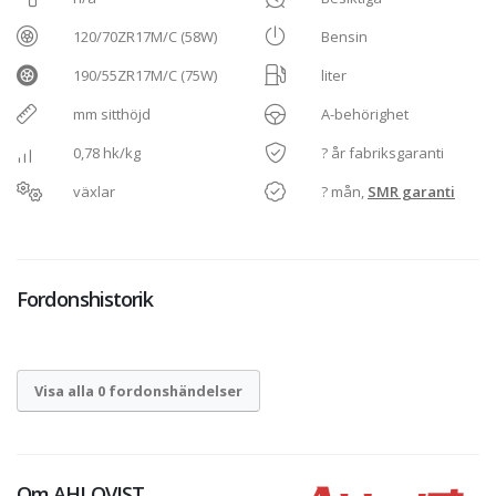
120/70ZR17M/C (58W)
Bensin
190/55ZR17M/C (75W)
liter
mm sitthöjd
A-behörighet
0,78 hk/kg
? år fabriksgaranti
växlar
? mån,
SMR garanti
Fordonshistorik
Visa alla 0 fordonshändelser
Om
AHLQVIST