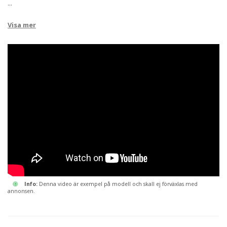
...
Visa mer
00:01:32
Info:
Denna video är exempel på modell och skall ej förväxlas med
annonsen.