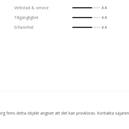
Verkstad & service
3.5
Tillgänglighet
3.5
Erfarenhet
3.5
org finns detta objekt angivet att det kan provköras. Kontakta säjaren