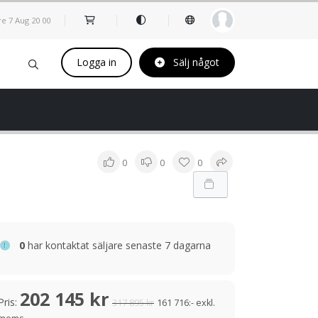
re 7 Aug
20
:
00
Logga in
Sälj något
0
0
0
0
har kontaktat säljare senaste 7 dagarna
202 145 kr
Pris:
317 895 kr
161 716:- exkl.