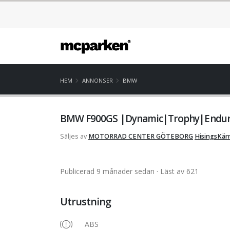
HEM
ANNONSER
BMW
BMW F900GS |Dynamic|Trophy|Enduro
Säljes av
MOTORRAD CENTER GÖTEBORG
HisingsKär
Publicerad 9 månader sedan
· Läst av 621
Utrustning
ABS