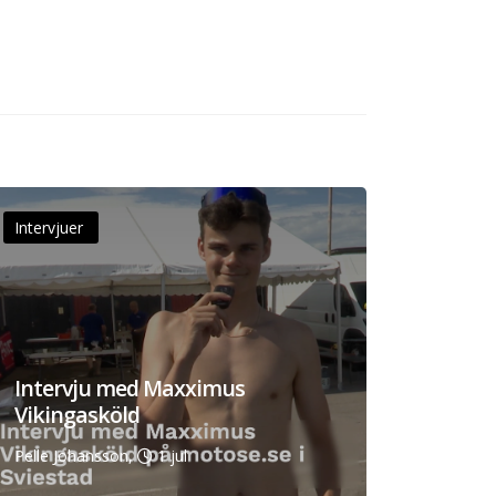
Intervjuer
Intervju med Maxximus
Vikingasköld
Pelle Johansson,
1 jul