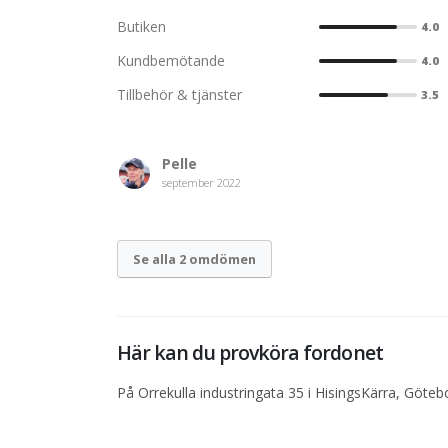
Butiken
4.0
Kundbemötande
4.0
Tillbehör & tjänster
3.5
Pelle
september 2022
Se alla 2 omdömen
Här kan du provköra fordonet
På Orrekulla industringata 35 i HisingsKärra, Göteb