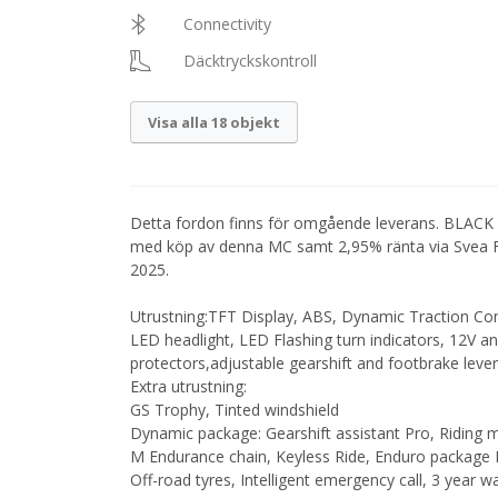
Connectivity
Däcktryckskontroll
Visa alla 18 objekt
Detta fordon finns för omgående leverans. BLACK 
med köp av denna MC samt 2,95% ränta via Svea Fin
2025.
Utrustning:TFT Display, ABS, Dynamic Traction Cont
LED headlight, LED Flashing turn indicators, 12V a
protectors,adjustable gearshift and footbrake lever
Extra utrustning:
GS Trophy, Tinted windshield
Dynamic package: Gearshift assistant Pro, Riding
M Endurance chain, Keyless Ride, Enduro package Pr
Off-road tyres, Intelligent emergency call, 3 year w