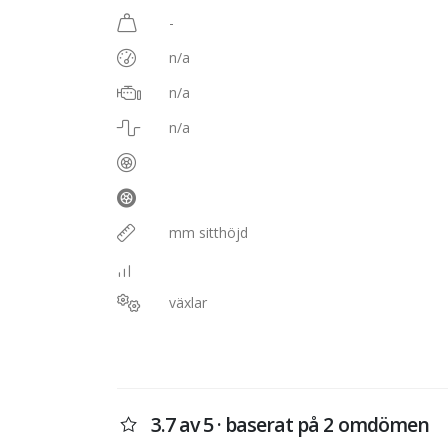
-
n/a
n/a
n/a
mm sitthöjd
växlar
3.7 av 5 · baserat på 2 omdömen