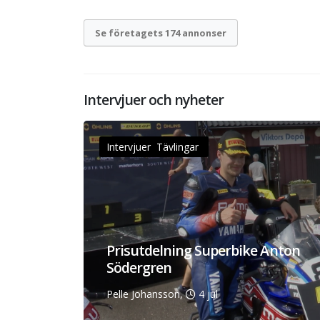
Se företagets 174 annonser
Intervjuer och nyheter
Intervjuer Tävlingar
Prisutdelning Superbike Anton
Södergren
Pelle Johansson,
4 jul