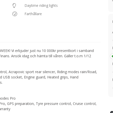
Daytime riding lights
Farthållare
WEEK! Vi erbjuder just nu 10 000kr presentkort i samband
ans. Ansök idag och hämta till våren. Gäller t.o.m 1/12
rol, Acrapovic sport rear silencer, Riding modes rain/Road,
nd USB socket, Engine guard, Heated grips, Hand
s.
 modes Pro
o, GPS preparation, Tyre pressure control, Cruise control,
arranty