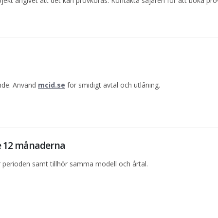
jekt angivet att det kan provköras. Kontakta säjaren för att boka pro
ande. Använd
mcid.se
för smidigt avtal och utlåning.
te 12 månaderna
perioden samt tillhör samma modell och årtal.