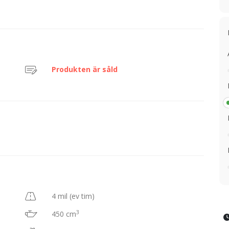
Produkten är såld
4 mil (ev tim)
3
450 cm