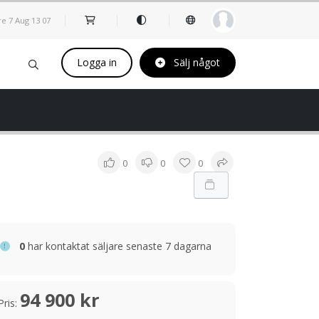
re 7 Aug
13
:
07
Logga in
Sälj något
0
0
0
0
har kontaktat säljare senaste 7 dagarna
94 900 kr
Pris: