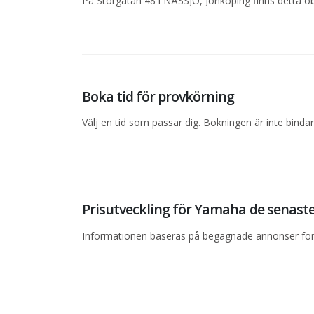
På Storgatan 48 i NÄSSJÖ, Jönköping finns detta ob
Boka tid för provkörning
Välj en tid som passar dig. Bokningen är inte bind
Prisutveckling för Yamaha de senas
Informationen baseras på begagnade annonser för 