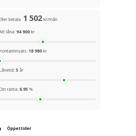
1 502
Eller betala
kr/mån
Att låna:
94 900
kr
Kontantinsats:
18 980
kr
Lånetid:
5
år
Din ränta:
6.95
%
Öppettider