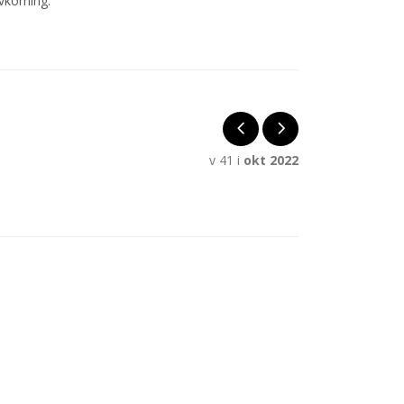
vkörning.
v 41 i
okt 2022