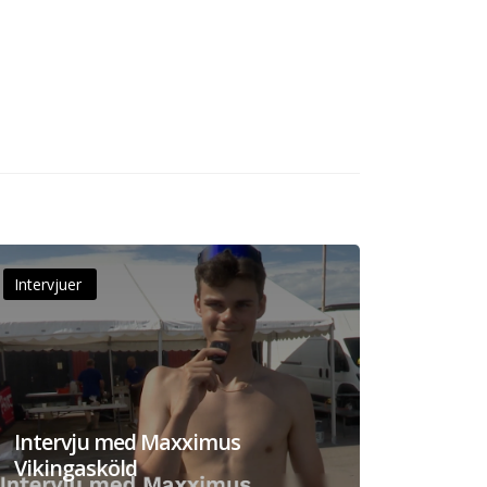
Intervjuer
Intervju med Maxximus
Vikingasköld