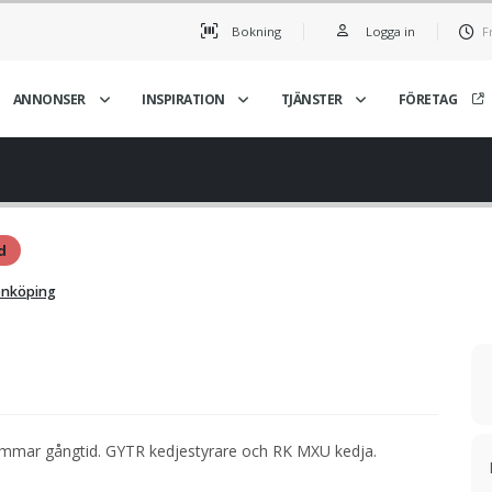
Bokning
Logga in
F
ANNONSER
INSPIRATION
TJÄNSTER
FÖRETAG
d
önköping
 timmar gångtid. GYTR kedjestyrare och RK MXU kedja.