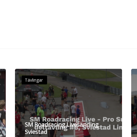
Tävlingar
SM Roadracing Livesänding
Sviestad