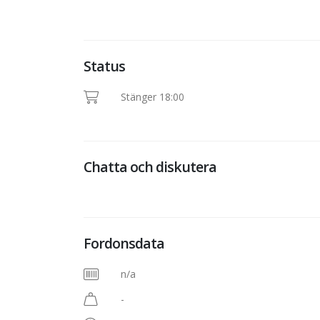
Status
Stänger 18:00
Chatta och diskutera
Fordonsdata
n/a
-