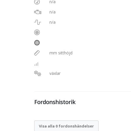
n/a
n/a
n/a
mm sitthöjd
växlar
Fordonshistorik
Visa alla 0 fordonshändelser