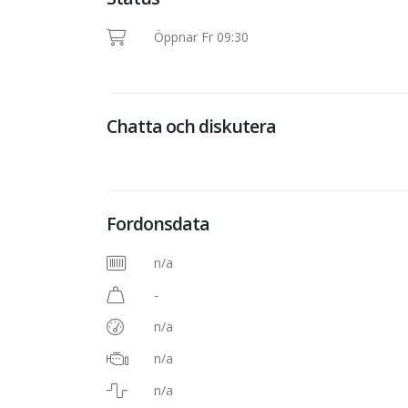
Öppnar Fr 09:30
Chatta och diskutera
Fordonsdata
n/a
-
n/a
n/a
n/a