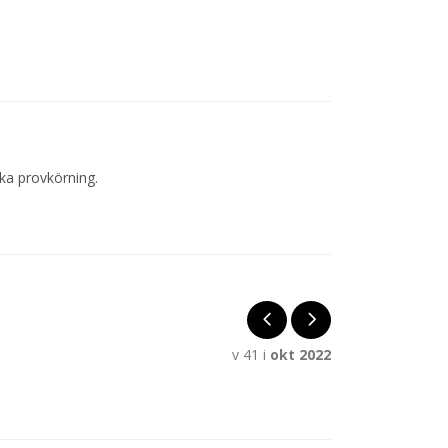
oka provkörning.
v 41 i
okt 2022