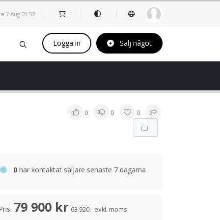
re 7 Aug
21
:
52
Logga in
Sälj något
0
0
0
0
har kontaktat säljare senaste 7 dagarna
79 900 kr
Pris:
63 920:- exkl. moms