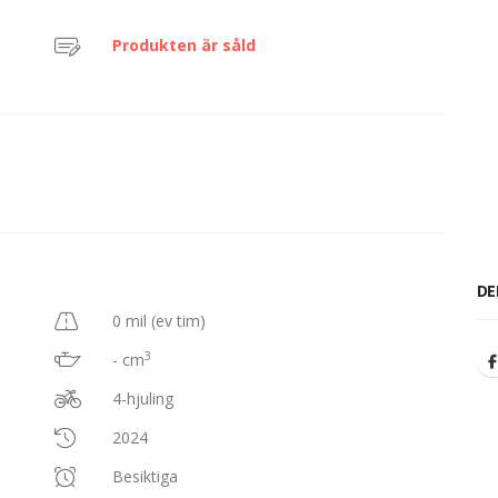
Produkten är såld
DE
0 mil (ev tim)
3
- cm
4-hjuling
2024
Besiktiga