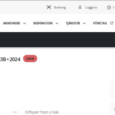
Bokning
Logga in
F
ANNONSER
INSPIRATION
TJÄNSTER
FÖRETAG
T3B • 2024
Såld
Diffspärr fram o bak