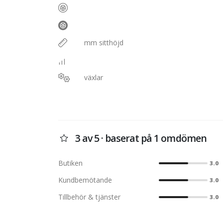
mm sitthöjd
växlar
3 av 5 · baserat på 1 omdömen
Butiken
3.0
Kundbemötande
3.0
Tillbehör & tjänster
3.0