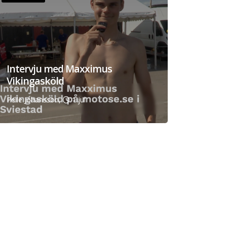
Intervju med Maxximus
Vikingasköld
Pelle Johansson,
1 jul