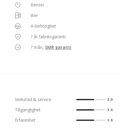
Bensin
liter
A-behörighet
? år fabriksgaranti
? mån,
SMR garanti
Verkstad & service
3.0
Tillgänglighet
3.0
Erfarenhet
3.0