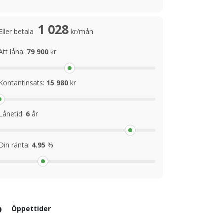
1 028
Eller betala
kr/mån
Att låna:
79 900
kr
Kontantinsats:
15 980
kr
Lånetid:
6
år
Din ränta:
4.95
%
Öppettider