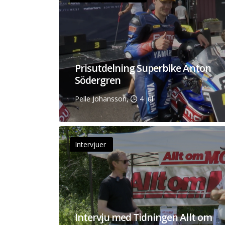
Prisutdelning Superbike Anton
Södergren
Pelle Johansson,
4 jul
Intervjuer
Intervju med Tidningen Allt om