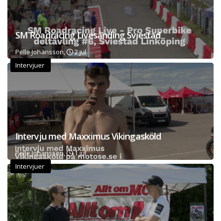
SM Roadracing Livesänding Sviestad
Pelle Johansson,
2 jul
Intervjuer
Intervju med Maxximus Vikingasköld
Pelle Johansson,
1 jul
Intervjuer