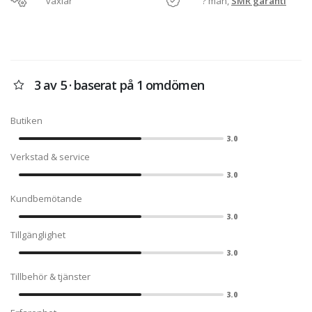
växlar
? mån,
SMR garanti
3 av 5 · baserat på 1 omdömen
Butiken
3.0
Verkstad & service
3.0
Kundbemötande
3.0
Tillgänglighet
3.0
Tillbehör & tjänster
3.0