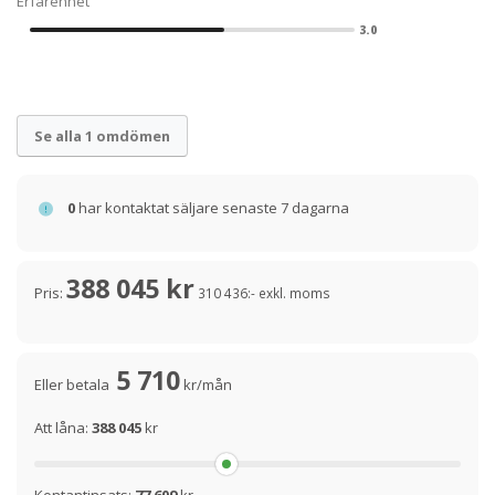
Erfarenhet
3.0
Se alla 1 omdömen
0
har kontaktat säljare senaste 7 dagarna
388 045 kr
Pris:
310 436:- exkl. moms
5 710
Eller betala
kr/mån
Att låna:
388 045
kr