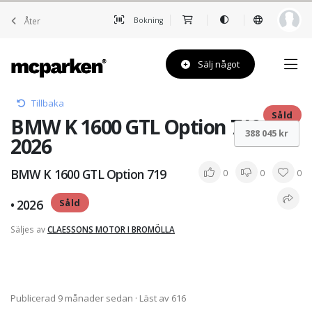
Åter
Bokning
Sälj något
Tillbaka
Såld
BMW K 1600 GTL Option 719 •
388 045 kr
2026
BMW K 1600 GTL Option 719
0
0
0
• 2026
Såld
Säljes av
CLAESSONS MOTOR I BROMÖLLA
Publicerad 9 månader sedan
· Läst av 616