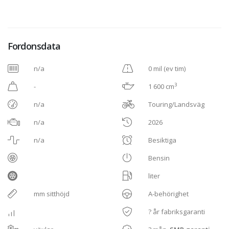
Fordonsdata
n/a
0 mil (ev tim)
3
-
1 600 cm
n/a
Touring/Landsväg
n/a
2026
n/a
Besiktiga
Bensin
liter
mm sitthöjd
A-behörighet
? år fabriksgaranti