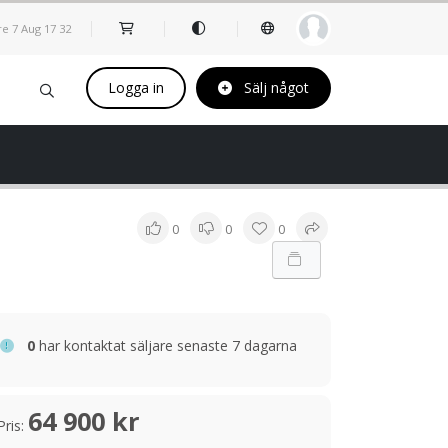
re 7 Aug
17
32
Logga in
Sälj något
0
0
0
0
har kontaktat säljare senaste 7 dagarna
64 900 kr
Pris: