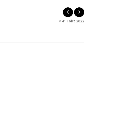
v 41 i
okt 2022