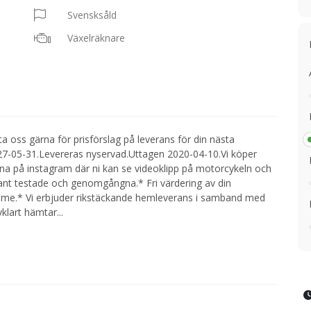
Svensksåld
Växelräknare
ta oss gärna för prisförslag på leverans för din nästa
27-05-31.Levereras nyservad.Uttagen 2020-04-10.Vi köper
 gärna på instagram där ni kan se videoklipp på motorcykeln och
rant testade och genomgångna.* Fri värdering av din
etime.* Vi erbjuder rikstäckande hemleverans i samband med
vklart hämtar
...