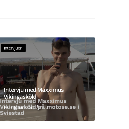
Intervjuer
Intervju med Maxximus
Vikingasköld
Pelle Johansson,
1 jul