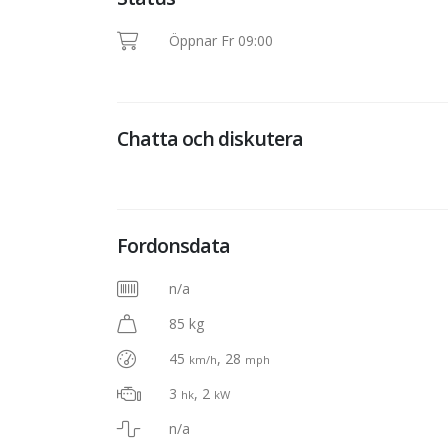
Öppnar Fr 09:00
Chatta och diskutera
Fordonsdata
n/a
85 kg
45
, 28
km/h
mph
3
, 2
hk
kW
n/a