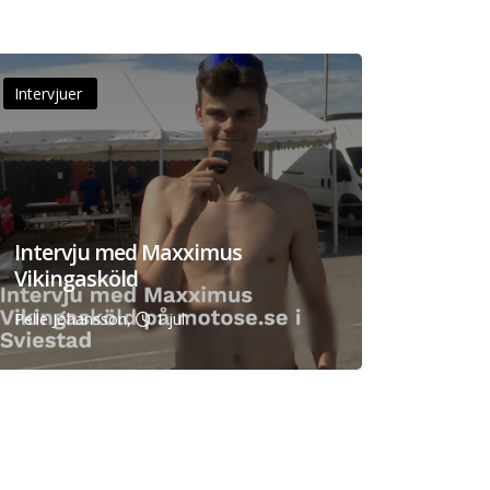
Intervjuer
Intervju med Maxximus
Vikingasköld
Pelle Johansson,
1 jul