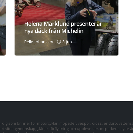
Helena Marklund presenterar
nya däck från Michelin
Pelle Johansson,
8 jun
dig som brinner för motorcyklar, mopeder, vespor, cross, enduro, vattens
ktivitet, gemenskap, glädje, förflyttning och upplevelser. mcparkens syfte ä