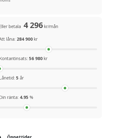
moms
4 296
Eller betala
kr/mån
Att låna:
284 900
kr
Kontantinsats:
56 980
kr
Lånetid:
5
år
Din ränta:
4.95
%
Öppettider