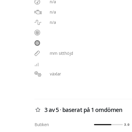
n/a
n/a
n/a
mm sitthöjd
växlar
3 av 5 · baserat på 1 omdömen
Butiken
3.0