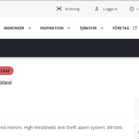
Bokning
Logga in
F
ANNONSER
INSPIRATION
TJÄNSTER
FÖRETAG
Såld
ötland
end mirrors. High Windshield. Anti theft alarm system. (M1000.