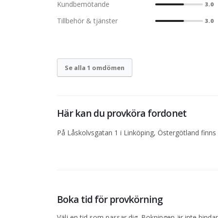
Kundbemötande
3.0
Tillbehör & tjänster
3.0
Se alla 1 omdömen
Här kan du provköra fordonet
På Låskolvsgatan 1 i Linköping, Östergötland finns 
Boka tid för provkörning
Välj en tid som passar dig. Bokningen är inte bind