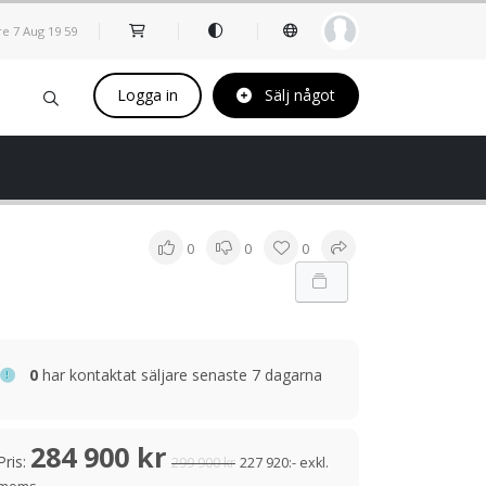
re 7 Aug
19
:
59
Logga in
Sälj något
0
0
0
0
har kontaktat säljare senaste 7 dagarna
284 900 kr
Pris:
299 900 kr
227 920:- exkl.