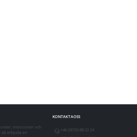
KONTAKTA OSS
cooter, snöscooter och
+46 (0)730 88 22 24
r att erbjuda en