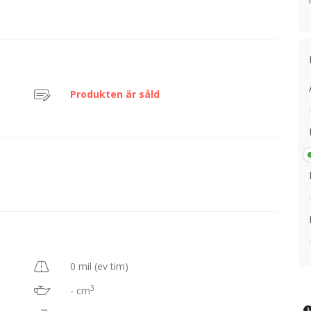
Produkten är såld
0 mil (ev tim)
3
- cm