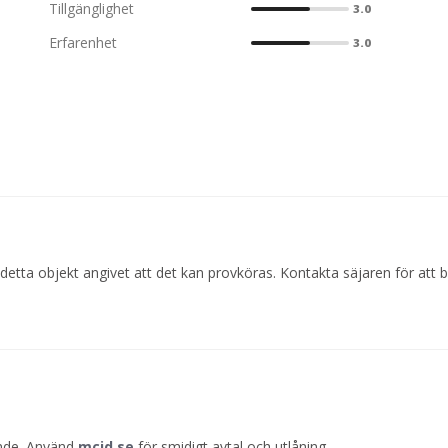
Tillgänglighet
3.0
Erfarenhet
3.0
detta objekt angivet att det kan provköras. Kontakta säjaren för att 
ande. Använd
mcid.se
för smidigt avtal och utlåning.