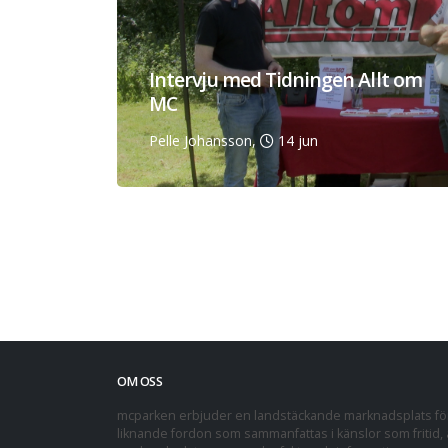
Intervju med Tidningen Allt om
MC
Pelle Johansson,
14 jun
OM OSS
mcparken erbjuder en landstäckande marknadsplats för 
liknande fordon som sammanfattas i känslor som fritid, a