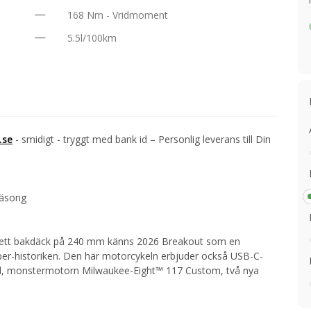
168 Nm - Vridmoment
5.5l/100km
.se
- smidigt - tryggt med bank id – Personlig leverans till Din
säsong
h ett bakdäck på 240 mm känns 2026 Breakout som en
pper-historiken. Den här motorcykeln erbjuder också USB-C-
ard, monstermotorn Milwaukee-Eight™ 117 Custom, två nya