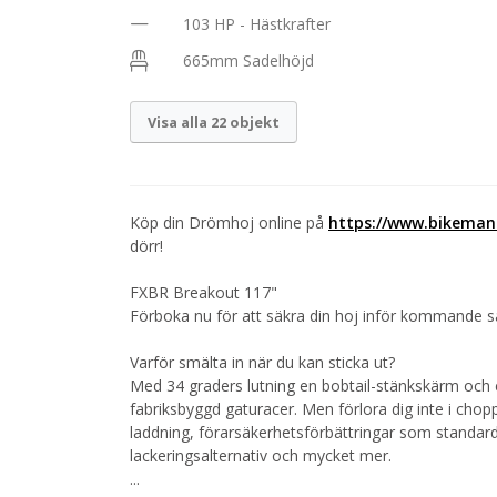
103 HP - Hästkrafter
665mm Sadelhöjd
Visa alla 22 objekt
Köp din Drömhoj online på
https://www.bikeman
dörr!
FXBR Breakout 117"
Förboka nu för att säkra din hoj inför kommande 
Varför smälta in när du kan sticka ut?
Med 34 graders lutning en bobtail-stänkskärm oc
fabriksbyggd gaturacer. Men förlora dig inte i cho
laddning, förarsäkerhetsförbättringar som stand
lackeringsalternativ och mycket mer.
...