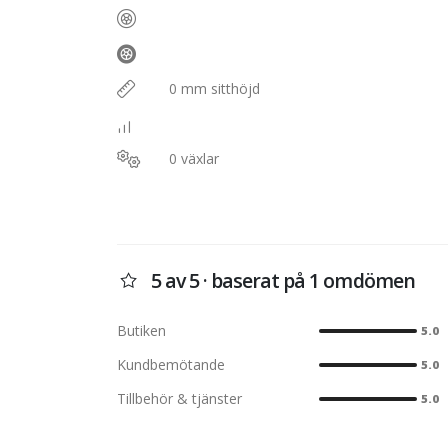
0 mm sitthöjd
0 växlar
5 av 5 · baserat på 1 omdömen
Butiken
5.0
Kundbemötande
5.0
Tillbehör & tjänster
5.0