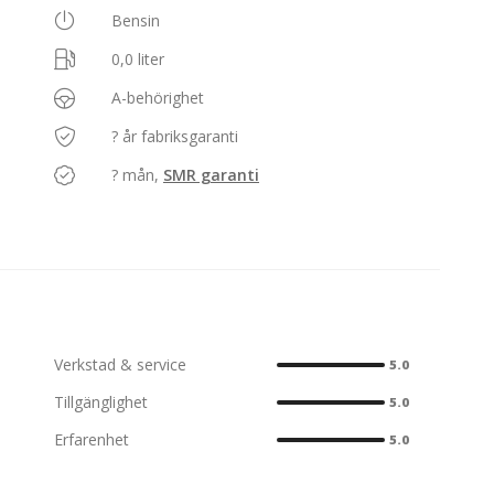
Bensin
0,0 liter
A-behörighet
? år fabriksgaranti
? mån,
SMR garanti
Verkstad & service
5.0
Tillgänglighet
5.0
Erfarenhet
5.0