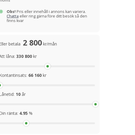
moms
Obs!
Pris eller innehåll i annons kan variera.
Chatta
eller ring gärna före ditt besök så den
finns kvar
2 800
Eller betala
kr/mån
Att låna:
330 800
kr
Kontantinsats:
66 160
kr
Lånetid:
10
år
Din ränta:
4.95
%