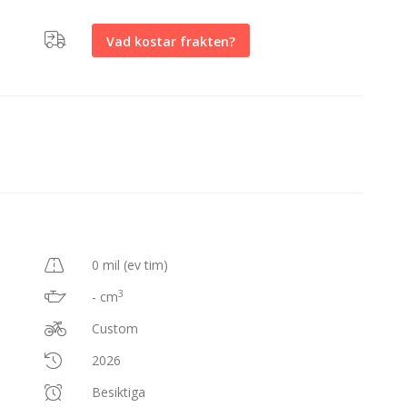
Vad kostar frakten?
0 mil (ev tim)
3
- cm
Custom
2026
Besiktiga