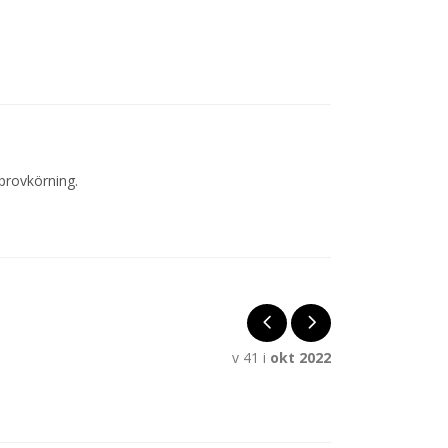
provkörning.
v 41 i
okt 2022