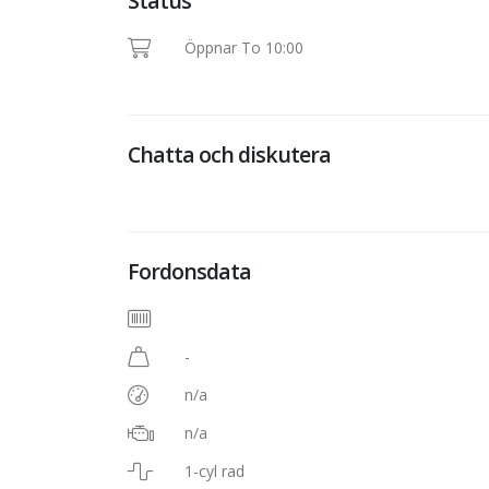
Status
Öppnar To 10:00
Chatta och diskutera
Fordonsdata
-
n/a
n/a
1-cyl rad