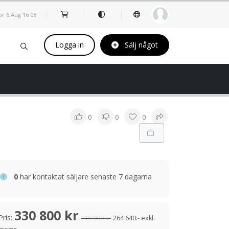
or 6 Aug
16
08
Logga in
Sälj något
0
0
0
0
har kontaktat säljare senaste 7 dagarna
330 800 kr
Pris:
319 000 kr
264 640:- exkl.