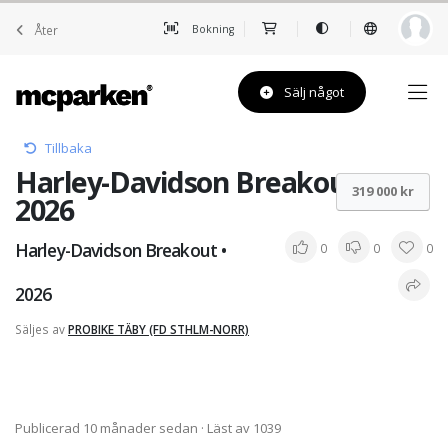
Åter
Bokning
Sälj något
Tillbaka
Harley-Davidson Breakout •
319 000 kr
2026
Harley-Davidson Breakout •
0
0
0
2026
Säljes av
PROBIKE TÄBY (FD STHLM-NORR)
Publicerad 10 månader sedan
· Läst av 1039