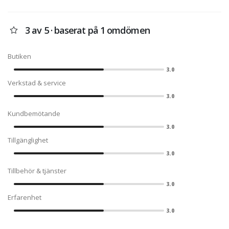
3 av 5 · baserat på 1 omdömen
Butiken
3.0
Verkstad & service
3.0
Kundbemötande
3.0
Tillgänglighet
3.0
Tillbehör & tjänster
3.0
Erfarenhet
3.0