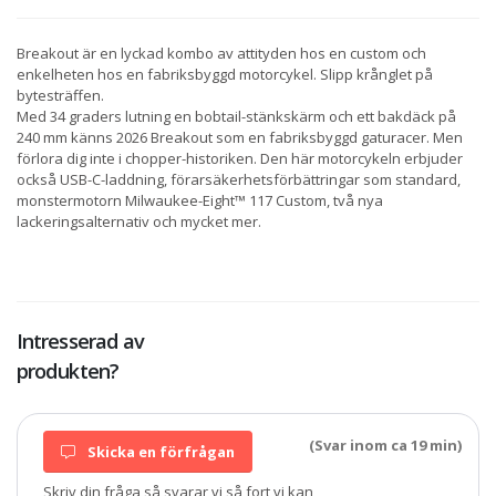
Breakout är en lyckad kombo av attityden hos en custom och
enkelheten hos en fabriksbyggd motorcykel. Slipp krånglet på
bytesträffen.
Med 34 graders lutning en bobtail-stänkskärm och ett bakdäck på
240 mm känns 2026 Breakout som en fabriksbyggd gaturacer. Men
förlora dig inte i chopper-historiken. Den här motorcykeln erbjuder
också USB-C-laddning, förarsäkerhetsförbättringar som standard,
monstermotorn Milwaukee-Eight™ 117 Custom, två nya
lackeringsalternativ och mycket mer.
Intresserad av
produkten?
(Svar inom ca 19 min)
Skicka en förfrågan
Skriv din fråga så svarar vi så fort vi kan