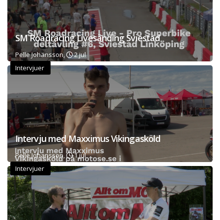
SM Roadracing Livesänding Sviestad
Pelle Johansson,
2 jul
Intervjuer
Intervju med Maxximus Vikingasköld
Pelle Johansson,
1 jul
Intervjuer