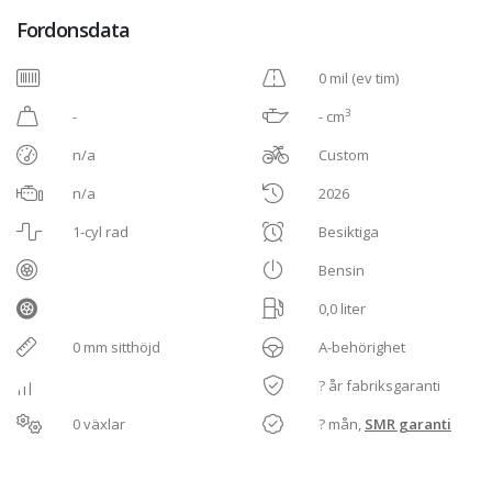
Fordonsdata
0 mil (ev tim)
3
-
- cm
n/a
Custom
n/a
2026
1-cyl rad
Besiktiga
Bensin
0,0 liter
0 mm sitthöjd
A-behörighet
? år fabriksgaranti
0 växlar
? mån,
SMR garanti