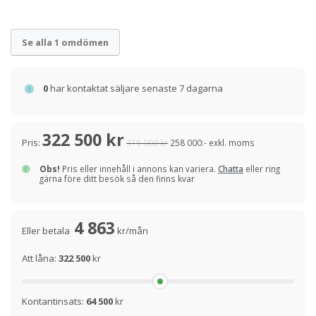
Se alla 1 omdömen
0
har kontaktat säljare senaste 7 dagarna
322 500 kr
Pris:
319 000 kr
258 000:- exkl. moms
Obs!
Pris eller innehåll i annons kan variera.
Chatta
eller ring
gärna före ditt besök så den finns kvar
4 863
Eller betala
kr/mån
Att låna:
322 500
kr
Kontantinsats:
64 500
kr