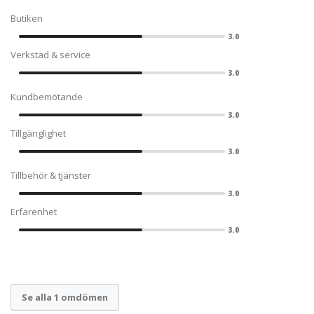
Butiken
3.0
Verkstad & service
3.0
Kundbemötande
3.0
Tillgänglighet
3.0
Tillbehör & tjänster
3.0
Erfarenhet
3.0
Se alla 1 omdömen