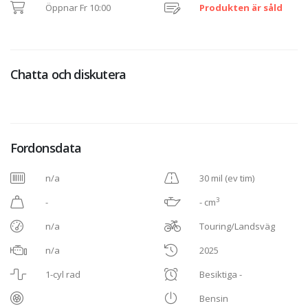
Öppnar Fr 10:00
Produkten är såld
Chatta och diskutera
Fordonsdata
n/a
30 mil (ev tim)
3
-
- cm
n/a
Touring/Landsväg
n/a
2025
1-cyl rad
Besiktiga -
Bensin