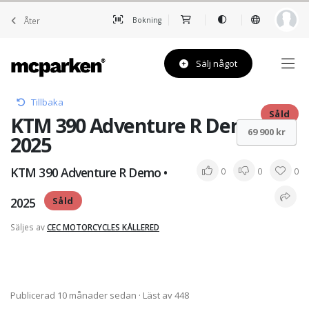
Åter
Bokning
Sälj något
Tillbaka
Såld
KTM 390 Adventure R Demo •
69 900 kr
2025
KTM 390 Adventure R Demo •
0
0
0
2025
Såld
Säljes av
CEC MOTORCYCLES KÅLLERED
Publicerad 10 månader sedan
· Läst av 448