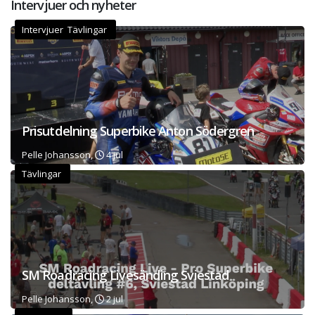
Intervjuer och nyheter
Intervjuer Tävlingar
Prisutdelning Superbike Anton Södergren
Pelle Johansson,
4 jul
Tävlingar
SM Roadracing Livesänding Sviestad
Pelle Johansson,
2 jul