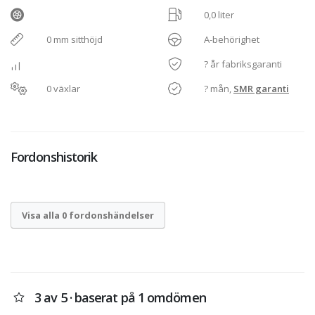
0,0 liter
0 mm sitthöjd
A-behörighet
? år fabriksgaranti
0 växlar
? mån,
SMR garanti
Fordonshistorik
Visa alla 0 fordonshändelser
3 av 5 · baserat på 1 omdömen