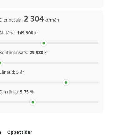
2 304
Eller betala
kr/mån
Att låna:
149 900
kr
Kontantinsats:
29 980
kr
Lånetid:
5
år
Din ränta:
5.75
%
Öppettider