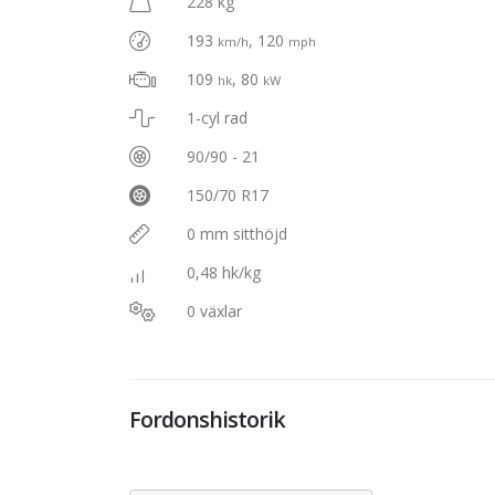
228 kg
193
, 120
km/h
mph
109
, 80
hk
kW
1-cyl rad
90/90 - 21
150/70 R17
0 mm sitthöjd
0,48 hk/kg
0 växlar
Fordonshistorik