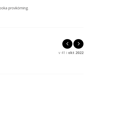
 boka provkörning.
v 41 i
okt 2022