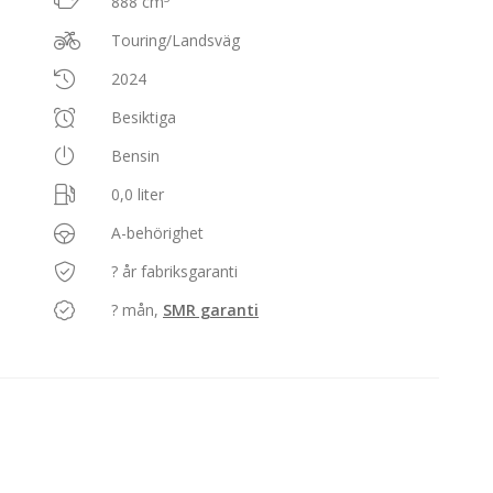
888 cm
Touring/Landsväg
2024
Besiktiga
Bensin
0,0 liter
A-behörighet
? år fabriksgaranti
? mån,
SMR garanti