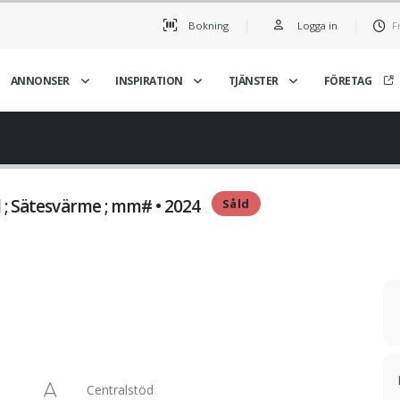
Bokning
Logga in
F
ANNONSER
INSPIRATION
TJÄNSTER
FÖRETAG
 ; Sätesvärme ; mm# • 2024
Såld
Centralstöd