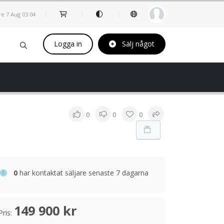
re 7 Aug
03
:
04
Logga in
Sälj något
0
0
0
0
har kontaktat säljare senaste 7 dagarna
149 900 kr
Pris: