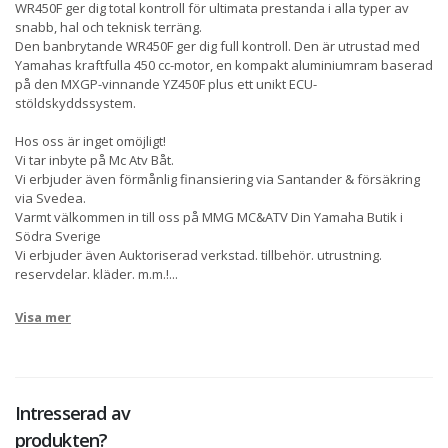
WR450F ger dig total kontroll för ultimata prestanda i alla typer av
snabb, hal och teknisk terräng.
Den banbrytande WR450F ger dig full kontroll. Den är utrustad med
Yamahas kraftfulla 450 cc-motor, en kompakt aluminiumram baserad
på den MXGP-vinnande YZ450F plus ett unikt ECU-
stöldskyddssystem.
Hos oss är inget omöjligt!
Vi tar inbyte på Mc Atv Båt.
Vi erbjuder även förmånlig finansiering via Santander & försäkring
via Svedea.
Varmt välkommen in till oss på MMG MC&ATV Din Yamaha Butik i
Södra Sverige
Vi erbjuder även Auktoriserad verkstad. tillbehör. utrustning.
reservdelar. kläder. m.m.!
...
Visa mer
Intresserad av
produkten?