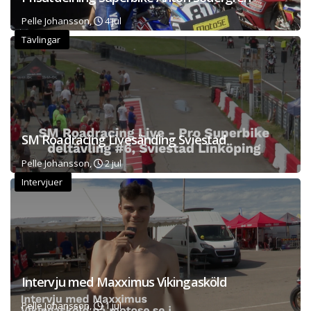
Pelle Johansson,
4 jul
Tävlingar
SM Roadracing Livesänding Sviestad
Pelle Johansson,
2 jul
Intervjuer
Intervju med Maxximus Vikingasköld
Pelle Johansson,
1 jul