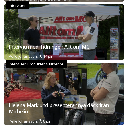
Intervjuer
Intervju med Tidningen Allt om MC
Pelle Johansson,
14 jun
Intervjuer Produkter & tillbehör
Helena Marklund presenterar nya däck från
Michelin
Pelle Johansson,
8 jun