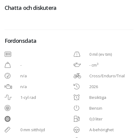
Chatta och diskutera
Fordonsdata
0 mil (ev tim)
3
-
- cm
n/a
Cross/Enduro/Trial
n/a
2026
1-cyl rad
Besiktiga
Bensin
0,0 liter
0 mm sitthöjd
A-behörighet