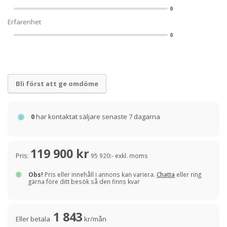
0
Erfarenhet
0
Bli först att ge omdöme
0
har kontaktat säljare senaste 7 dagarna
119 900 kr
Pris:
95 920:- exkl. moms
Obs!
Pris eller innehåll i annons kan variera.
Chatta
eller ring
gärna före ditt besök så den finns kvar
1 843
Eller betala
kr/mån