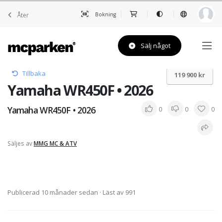
Åter
Bokning
Sälj något
Tillbaka
119 900 kr
Yamaha WR450F • 2026
Yamaha WR450F • 2026
0
0
0
Säljes av
MMG MC & ATV
Publicerad 10 månader sedan
· Läst av 991