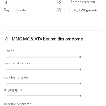
? år fabriksgaranti
0 växlar
? mån,
SMR garanti
MMG MC & ATV ber om ditt omdöme
Butiken
0
Verkstad & service
0
Kundbemötande
0
Tillgänglighet
0
Tillbehör & tjänster