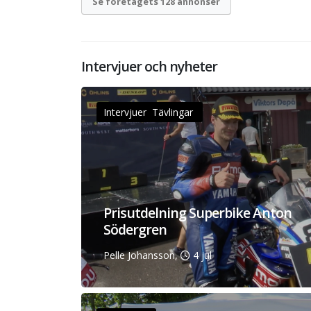
Se företagets 128 annonser
Intervjuer och nyheter
Intervjuer Tävlingar
Prisutdelning Superbike Anton
Södergren
Pelle Johansson,
4 jul