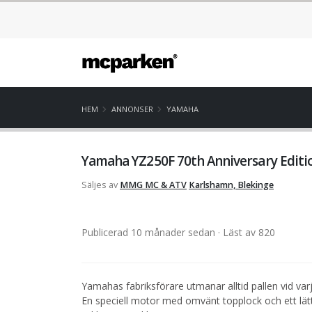
HEM
ANNONSER
YAMAHA
Yamaha YZ250F 70th Anniversary Edi
Säljes av
MMG MC & ATV
Karlshamn, Blekinge
Publicerad 10 månader sedan
· Läst av 820
Yamahas fabriksförare utmanar alltid pallen vid va
En speciell motor med omvänt topplock och ett lätt