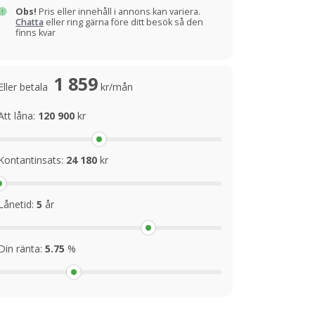
Obs!
Pris eller innehåll i annons kan variera.
Chatta
eller ring gärna före ditt besök så den
finns kvar
1 859
Eller betala
kr/mån
Att låna:
120 900
kr
Kontantinsats:
24 180
kr
Lånetid:
5
år
Din ränta:
5.75
%