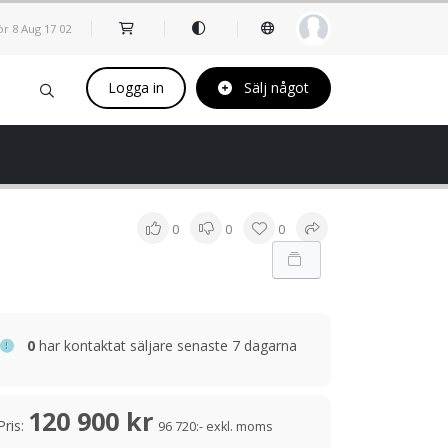
ör 8 Aug
17
:
02
Logga in
Sälj något
0
0
0
0
har kontaktat säljare senaste 7 dagarna
120 900 kr
Pris:
96 720:- exkl. moms