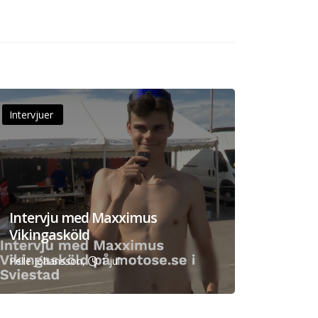
Intervjuer
Intervju med Maxximus
Vikingasköld
Pelle Johansson,
1 jul