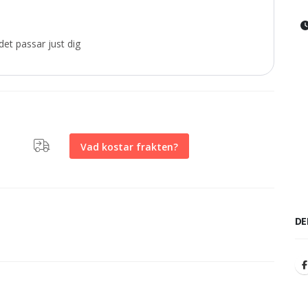
et passar just dig
Vad kostar frakten?
DE