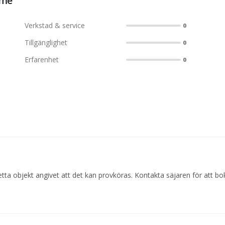
öme
Verkstad & service
0
Tillgänglighet
0
Erfarenhet
0
tta objekt angivet att det kan provköras. Kontakta säjaren för att bo