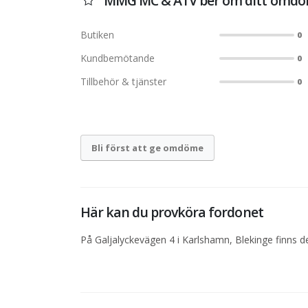
MMG MC & ATV ber om ditt omd
Butiken
0
Kundbemötande
0
Tillbehör & tjänster
0
Bli först att ge omdöme
Här kan du provköra fordonet
På Galjalyckevägen 4 i Karlshamn, Blekinge finns de