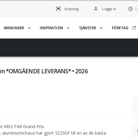
Bokning
Logga in
L
ANNONSER
INSPIRATION
TJÄNSTER
FÖRETAG
tion *OMGÅENDE LEVERANS* • 2026
rje MX2 FIM Grand Prix.
 aluminiumchassi har gjort YZ250F till en av de bästa